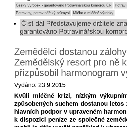
Český výrobek - garantováno Potravinářskou komorou ČR
Potrav
Potraviny, potravinářský průmysl
Mléko a mléčné výrobky
Číst dál
Představujeme držitele zna
garantováno Potravinářskou komor
Zemědělci dostanou zálohy 
Zemědělský resort pro ně kv
přizpůsobil harmonogram v
Vydáno: 23.9.2015
Kvůli mléčné krizi, nízkým výkupn
způsobených suchem dostanou letos 
hlavních podpor v upraveném harmono
k dispozici peníze ze společné zemědě