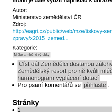
mohli je dále využít například k uhraz
Autor:
Ministerstvo zemědělství ČR
Zdroj:
http://eagri.cz/public/web/mze/tiskovy-ser
zpravy/x2015_zemed...
Kategorie:
Mléko a mléčné výrobky
Číst dál
Zemědělci dostanou zálohy 
Zemědělský resort pro ně kvůli mléčn
harmonogram vyplácení dotací
Pro psaní komentářů se
přihlaste
.
Stránky
1