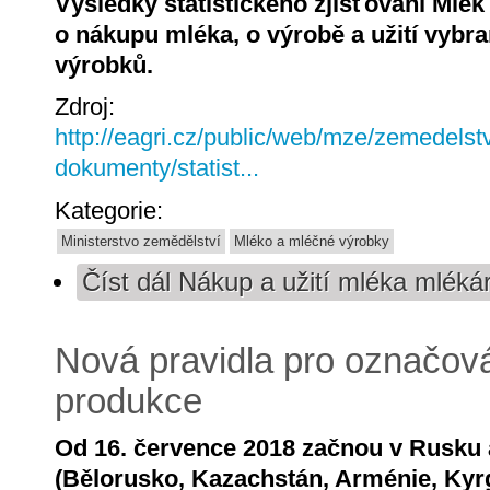
Výsledky statistického zjišťování Mlék
o nákupu mléka, o výrobě a užití vyb
výrobků.
Zdroj:
http://eagri.cz/public/web/mze/zemedelstv
dokumenty/statist...
Kategorie:
Ministerstvo zemědělství
Mléko a mléčné výrobky
Číst dál
Nákup a užití mléka mléká
Nová pravidla pro označov
produkce
Od 16. července 2018 začnou v Rusku a
(Bělorusko, Kazachstán, Arménie, Kyrg