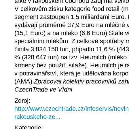
také v rakouském obchodu zaujímá velkou
V celkovém zisku kategorie food retail (m
segment zastoupen 1,5 miliardami Euro
vydávají průměrně 37,9 Euro na mléčné v
(15,1 Euro) a na mléko (6,6 Euro).Stále vě
speciálním mlékům. Z celkové spotřeby m
činila 3 834 150 tun, připadlo 11,6 % (44
% (328 647 tun) na tzv. Heumilch (mléko z 
krmeny bez použití siláže). Heumilch je 
v potravinářství, která je udělována korp
(AMA).
Zpracoval kolektiv pracovníků zah
CzechTrade ve Vídni
Zdroj:
http://www.czechtrade.cz/infoservis/nov
rakouskeho-ze...
Kategorie: