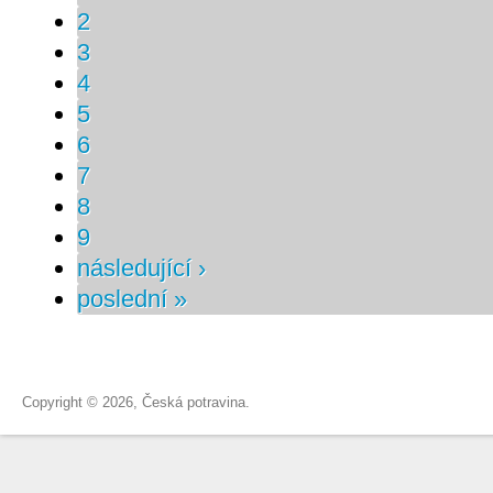
2
3
4
5
6
7
8
9
následující ›
poslední »
Copyright © 2026, Česká potravina.