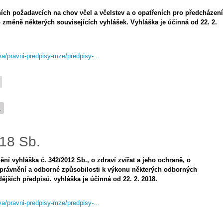
rních požadavcích na chov včel a včelstev a o opatřeních pro předcházení
o změně některých souvisejících vyhlášek. Vyhláška je účinná od 22. 2.
iva/pravni-predpisy-mze/predpisy-...
.
018 Sb.
ění vyhláška č. 342/2012 Sb., o zdraví zvířat a jeho ochraně, o
 oprávnění a odborné způsobilosti k výkonu některých odborných
dějších předpisů. vyhláška je účinná od 22. 2. 2018.
iva/pravni-predpisy-mze/predpisy-...