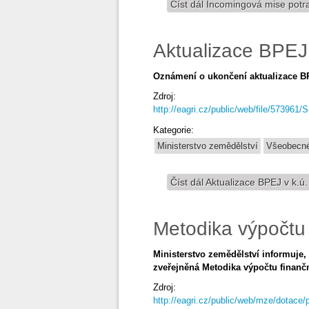
Číst dál
Incomingová mise potra
Aktualizace BPEJ 
Oznámení o ukončení aktualizace 
Zdroj:
http://eagri.cz/public/web/file/57396
Kategorie:
Ministerstvo zemědělství
Všeobecné
Číst dál
Aktualizace BPEJ v k.ú.
Metodika výpočtu 
Ministerstvo zemědělství informuje,
zveřejněná Metodika výpočtu finančn
Zdroj:
http://eagri.cz/public/web/mze/dotace/