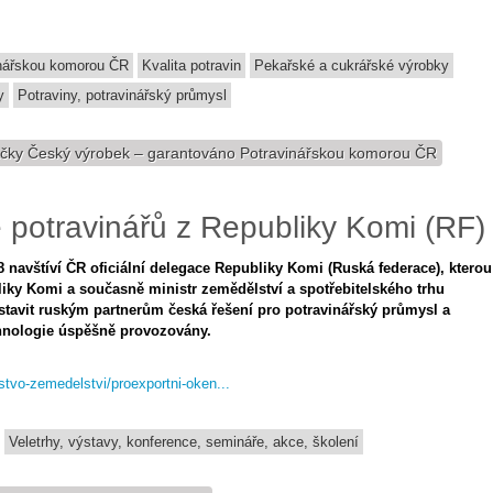
inářskou komorou ČR
Kvalita potravin
Pekařské a cukrářské výrobky
y
Potraviny, potravinářský průmysl
ačky Český výrobek – garantováno Potravinářskou komorou ČR
 potravinářů z Republiky Komi (RF)
8 navštíví ČR oficiální delegace Republiky Komi (Ruská federace), kterou
ky Komi a současně ministr zemědělství a spotřebitelského trhu
stavit ruským partnerům česká řešení pro potravinářský průmysl a
echnologie úspěšně provozovány.
rstvo-zemedelstvi/proexportni-oken...
Veletrhy, výstavy, konference, semináře, akce, školení