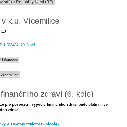
vinářů z Republiky Komi (RF)
v k.ú. Vícemilice
BPEJ
1/SPU_058452_2018.pdf
 informace
 Vícemilice
finančního zdraví (6. kolo)
 že pro posouzení výpočtu finančního zdraví bude platná níže
ího zdraví.
program-rozvoje-venkova-na-obdobi-...