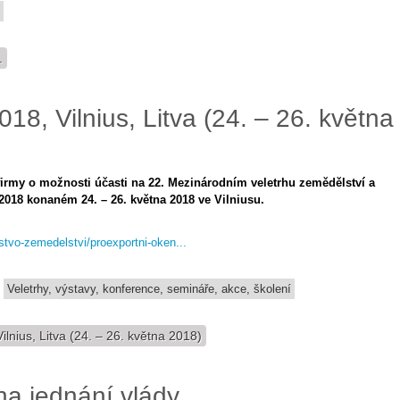
.
018, Vilnius, Litva (24. – 26. května
firmy o možnosti účasti na 22. Mezinárodním veletrhu zemědělství a
018 konaném 24. – 26. května 2018 ve Vilniusu.
rstvo-zemedelstvi/proexportni-oken...
Veletrhy, výstavy, konference, semináře, akce, školení
ilnius, Litva (24. – 26. května 2018)
 na jednání vlády