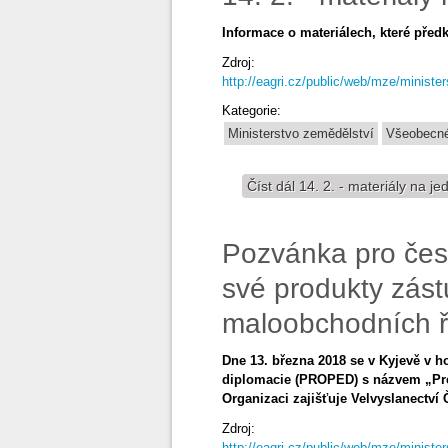
Informace o materiálech, které před
Zdroj:
http://eagri.cz/public/web/mze/minister
Kategorie:
Ministerstvo zemědělství
Všeobecné
Číst dál
14. 2. - materiály na je
Pozvánka pro česk
své produkty zás
maloobchodních ře
Dne 13. března 2018 se v Kyjevě v 
diplomacie (PROPED) s názvem „Pre
Organizaci zajišťuje Velvyslanectví
Zdroj:
http://eagri.cz/public/web/mze/ministe