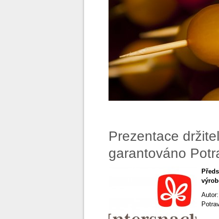
Prezentace držite
garantováno Potr
Předs
výrob
Autor
Potra