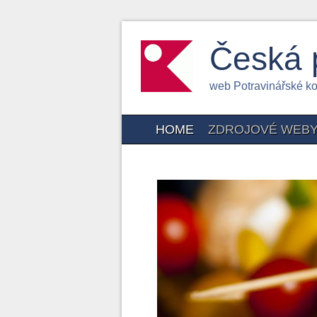
Česká 
web Potravinářské k
HOME
ZDROJOVÉ WEB