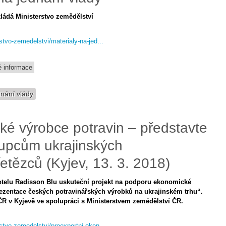
kládá Ministerstvo zemědělství
stvo-zemedelstvi/materialy-na-jed...
 informace
dnání vlády
é výrobce potravin – představte
tupcům ukrajinských
tězců (Kyjev, 13. 3. 2018)
hotelu Radisson Blu uskuteční projekt na podporu ekonomické
zentace českých potravinářských výrobků na ukrajinském trhu“.
 ČR v Kyjevě ve spolupráci s Ministerstvem zemědělství ČR.
rstvo-zemedelstvi/proexportni-oken...