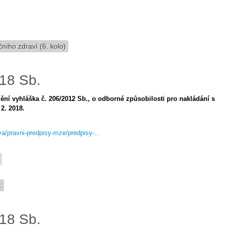
ního zdraví (6. kolo)
018 Sb.
mění vyhláška č. 206/2012 Sb., o odborné způsobilosti pro nakládání s
 2. 2018.
iva/pravni-predpisy-mze/predpisy-...
.
018 Sb.