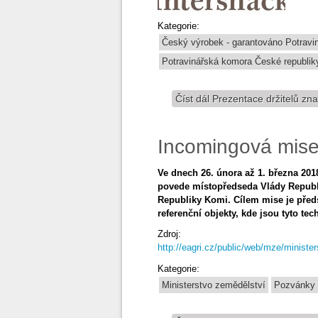
Kategorie:
Český výrobek - garantováno Potrav
Potravinářská komora České republik
Číst dál
Prezentace držitelů zn
Incomingová mise
Ve dnech 26. února až 1. března 201
povede místopředseda Vlády Republi
Republiky Komi. Cílem mise je před
referenční objekty, kde jsou tyto t
Zdroj:
http://eagri.cz/public/web/mze/ministe
Kategorie:
Ministerstvo zemědělství
Pozvánky