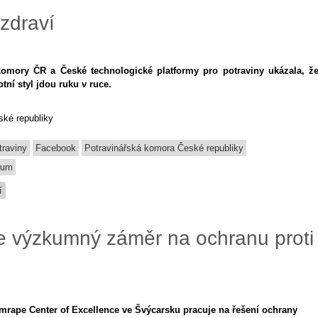
 zdraví
komory ČR a České technologické platformy pro potraviny ukázala, ž
otní styl jdou ruku v ruce.
ské republiky
traviny
Facebook
Potravinářská komora České republiky
kum
í
e výzkumný záměr na ochranu proti
rape Center of Excellence ve Švýcarsku pracuje na řešení ochrany