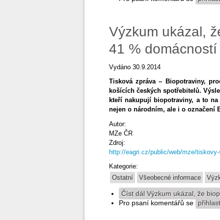
Výzkum ukázal, že
41 % domácností
Vydáno 30.9.2014
Tisková zpráva – Biopotraviny, pro
košících českých spotřebitelů. Výsl
kteří nakupují biopotraviny, a to 
nejen o národním, ale i o označení 
Autor:
MZe ČR
Zdroj:
http://eagri.cz/public/web/mze/tiskovy
Kategorie:
Ostatní
Všeobecné informace
Výz
Číst dál
Výzkum ukázal, že biop
Pro psaní komentářů se
přihlas