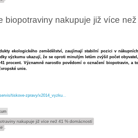
 biopotraviny nakupuje již více než
dukty ekologického zemědělství, zaujímají stabilní pozici v nákupníc
edky výzkumu ukazují, že se oproti minulým letům zvýšil počet obyvatel
na 41 procent. Významně narostlo povědomí o označení biopotravin, a t
Evropské unie.
-servis/tiskove-zpravy/x2014_vyzku...
kum
otraviny nakupuje již více než 41 % domácností
te
.