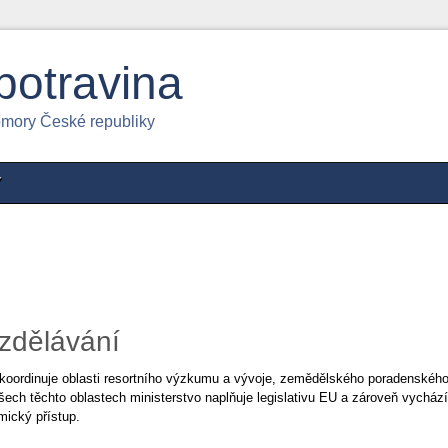
potravina
omory České republiky
Y
zdělávání
 koordinuje oblasti resortního výzkumu a vývoje, zemědělského poradenskéh
šech těchto oblastech ministerstvo naplňuje legislativu EU a zároveň vychází
ický přístup.