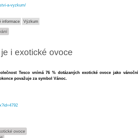
nstvi-a-vyzkum/
 informace
Výzkum
vání
e i exotické ovoce
olečnost Tesco vnímá 76 % dotázaných exotické ovoce jako vánočn
dokonce považuje za symbol Vánoc.
px?id=4792
otické ovoce
te
.