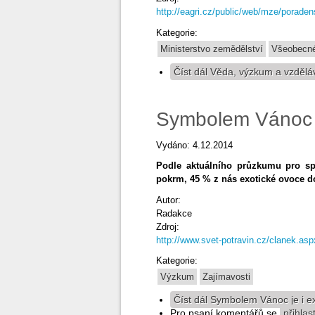
http://eagri.cz/public/web/mze/porade
Kategorie:
Ministerstvo zemědělství
Všeobecné
Číst dál
Věda, výzkum a vzdělá
Symbolem Vánoc j
Vydáno: 4.12.2014
Podle aktuálního průzkumu pro sp
pokrm, 45 % z nás exotické ovoce 
Autor:
Radakce
Zdroj:
http://www.svet-potravin.cz/clanek.as
Kategorie:
Výzkum
Zajímavosti
Číst dál
Symbolem Vánoc je i ex
Pro psaní komentářů se
přihlas