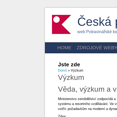
Česká 
web Potravinářské k
HOME
ZDROJOVÉ WEB
Jste zde
Domů
» Výzkum
Výzkum
Věda, výzkum a v
Ministerstvo zemědělství zodpovídá a
systému a resortního vzdělávání. Ve v
vstříc požadavkům na moderní a dynam
Zdroj: