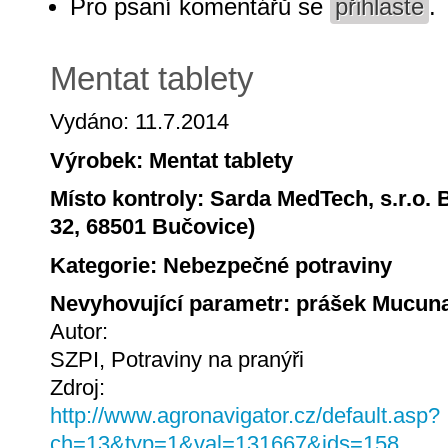
Pro psaní komentářů se
přihlaste
.
Mentat tablety
Vydáno: 11.7.2014
Výrobek: Mentat tablety
Místo kontroly: Sarda MedTech, s.r.o.
32, 68501 Bučovice)
Kategorie: Nebezpečné potraviny
Nevyhovující parametr: prášek Mucuna
Autor:
SZPI, Potraviny na pranýři
Zdroj:
http://www.agronavigator.cz/default.asp?
ch=13&typ=1&val=131667&ids=158