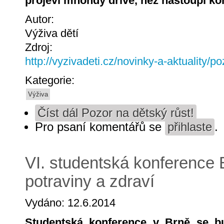
projeví mnohdy dříve, než nastoupí k
Autor:
Výživa dětí
Zdroj:
http://vyzivadeti.cz/novinky-a-aktuality/p
Kategorie:
Výživa
Číst dál
Pozor na dětský růst!
Pro psaní komentářů se
přihlaste
.
VI. studentská konference 
potraviny a zdraví
Vydáno: 12.6.2014
Studentská konference v Brně se b