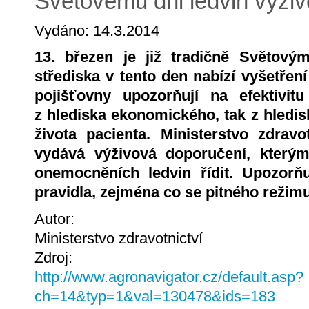
Světovému dni ledvin výži
Vydáno: 14.3.2014
13. březen je již tradičně Světový
střediska v tento den nabízí vyšetřen
pojišťovny upozorňují na efektivitu
z hlediska ekonomického, tak z hledi
života pacienta. Ministerstvo zdravotn
vydává výživová doporučení, kterým
onemocněních ledvin řídit. Upozorň
pravidla, zejména co se pitného režimu
Autor:
Ministerstvo zdravotnictví
Zdroj:
http://www.agronavigator.cz/default.asp?
ch=14&typ=1&val=130478&ids=183