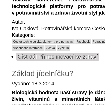
technologické platformy pro potra
v potravinářství a zdraví životní styl j
Autor:
Iva Caklová, Potravinářská komora České
Kategorie:
Česká technologická platforma pro potraviny
Facebook
Potravin
Všeobecné informace
Výživa
Výzkum
Číst dál
Přínos inovací ke zdraví
Základ jídelníčku?
Vydáno: 18.3.2014
Biologická hodnota naší stravy je dán
živin, vitaminů a minerálních lát