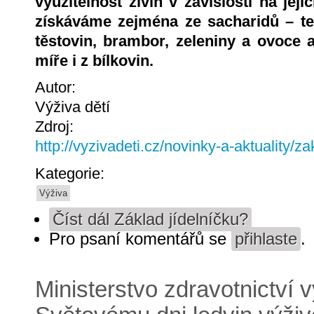
využitelnost živin v závislosti na jeji
získáváme zejména ze sacharidů – tedy
těstovin, brambor, zeleniny a ovoce a
míře i z bílkovin.
Autor:
Výživa dětí
Zdroj:
http://vyzivadeti.cz/novinky-a-aktuality/za
Kategorie:
Výživa
Číst dál
Základ jídelníčku?
Pro psaní komentářů se
přihlaste
.
Ministerstvo zdravotnictví 