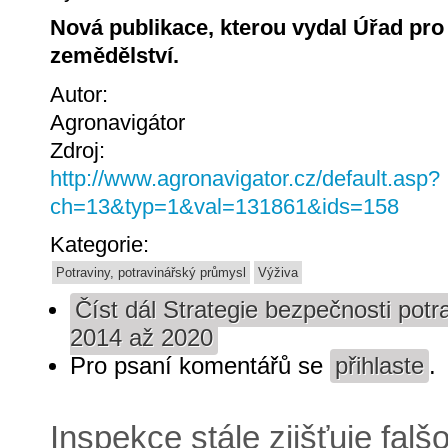
Nová publikace, kterou vydal Úřad pro
zemědělství.
Autor:
Agronavigátor
Zdroj:
http://www.agronavigator.cz/default.asp?
ch=13&typ=1&val=131861&ids=158
Kategorie:
Potraviny, potravinářský průmysl
Výživa
Číst dál
Strategie bezpečnosti potra
2014 až 2020
Pro psaní komentářů se
přihlaste
.
Inspekce stále zjišťuje fal