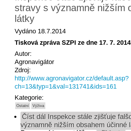
stravy s významně nižším
látky
Vydáno 18.7.2014
Tisková zpráva SZPI ze dne 17. 7. 2014
Autor:
Agronavigátor
Zdroj:
http://www.agronavigator.cz/default.asp?
ch=13&typ=1&val=131741&ids=161
Kategorie:
Ostatní
Výživa
Číst dál
Inspekce stále zjišťuje fal
významně nižším obsahem účinné l