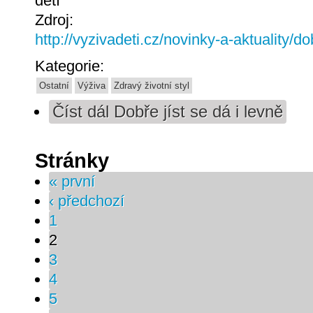
dětí
Zdroj:
http://vyzivadeti.cz/novinky-a-aktuality/dob
Kategorie:
Ostatní
Výživa
Zdravý životní styl
Číst dál
Dobře jíst se dá i levně
Stránky
« první
‹ předchozí
1
2
3
4
5