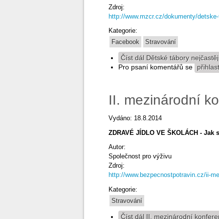
Zdroj:
http://www.mzcr.cz/dokumenty/detske-ta
Kategorie:
Facebook
Stravování
Číst dál
Dětské tábory nejčastěji
Pro psaní komentářů se
přihlas
II. mezinárodní k
Vydáno: 18.8.2014
ZDRAVÉ JÍDLO VE ŠKOLÁCH - Jak se d
Autor:
Společnost pro výživu
Zdroj:
http://www.bezpecnostpotravin.cz/ii-me
Kategorie:
Stravování
Číst dál
II. mezinárodní konfere