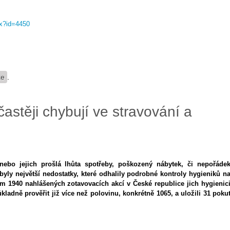
px?id=4450
te
.
astěji chybují ve stravování a
nebo jejich prošlá lhůta spotřeby, poškozený nábytek, či nepořáde
 byly největší nedostatky, které odhalily podrobné kontroly hygieniků n
em 1940 nahlášených zotavovacích akcí v České republice jich hygienic
kladně prověřit již více než polovinu, konkrétně 1065, a uložili 31 poku