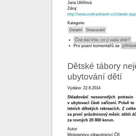
Jana Uhlířová
Zdroj:
http://www.svet-potravin.cz/clanek.as
Kategorie:
Ostatní
Stravování
Číst dál
Víte, co jí vaše dítě?
Pro psaní komentářů se
přihlas
Dětské tábory nejč
ubytování dětí
Vydáno: 22.8.2014
Skladování nesourodých potravin 
v ubytovací části zařízení. Právě to
letních dětských rekreacích. Z celk
za první prázdninový měsíc stihli dů
za rovných 20 800 korun.
Autor:
Ministerstvo zdravotnictví ČR