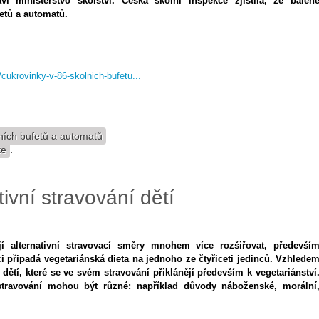
ví ministerstvo školství. Česká školní inspekce zjistila, že balen
etů a automatů.
y/cukrovinky-v-86-skolnich-bufetu...
ních bufetů a automatů
te
.
ivní stravování dětí
jí alternativní stravovací směry mnohem více rozšiřovat, předevší
i připadá vegetariánská dieta na jednoho ze čtyřiceti jedinců. Vzhlede
tí, které se ve svém stravování přiklánějí především k vegetariánství
stravování mohou být různé: například důvody náboženské, morální