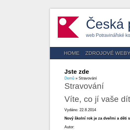
Česká 
web Potravinářské k
HOME
ZDROJOVÉ WEB
Jste zde
Domů
» Stravování
Stravování
Víte, co jí vaše dí
Vydáno: 22.8.2014
Nový školní rok je za dveřmi a děti 
Autor: