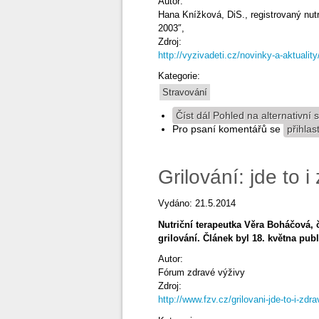
Autor:
Hana Knížková, DiS., registrovaný nutr
2003″,
Zdroj:
http://vyzivadeti.cz/novinky-a-aktuality
Kategorie:
Stravování
Číst dál
Pohled na alternativní s
Pro psaní komentářů se
přihlas
Grilování: jde to 
Vydáno: 21.5.2014
Nutriční terapeutka Věra Boháčová, 
grilování. Článek byl 18. května pu
Autor:
Fórum zdravé výživy
Zdroj:
http://www.fzv.cz/grilovani-jde-to-i-zdra