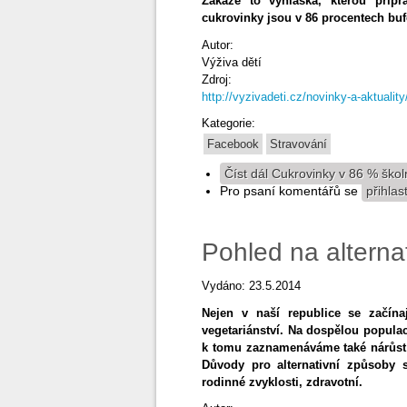
Zakáže to vyhláška, kterou připra
cukrovinky jsou v 86 procentech buf
Autor:
Výživa dětí
Zdroj:
http://vyzivadeti.cz/novinky-a-aktualit
Kategorie:
Facebook
Stravování
Číst dál
Cukrovinky v 86 % škol
Pro psaní komentářů se
přihlas
Pohled na alternat
Vydáno: 23.5.2014
Nejen v naší republice se začína
vegetariánství. Na dospělou populac
k tomu zaznamenáváme také nárůst dě
Důvody pro alternativní způsoby 
rodinné zvyklosti, zdravotní.