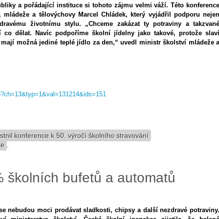
ubliky a pořádající instituce si tohoto zájmu velmi váží. Této konferenc
ví, mládeže a tělovýchovy Marcel Chládek, který vyjádřil podporu neje
zdravému životnímu stylu. „Chceme zakázat ty potraviny a takzvan
 co dělat. Navíc podpoříme školní jídelny jako takové, protože slav
m mají možná jediné teplé jídlo za den,“ uvedl ministr školství mládeže 
.asp?ch=13&typ=1&val=131214&ids=151
tnil konference k 50. výročí školního stravování
te
.
% školních bufetů a automatů
se nebudou moci prodávat sladkosti, chipsy a další nezdravé potraviny