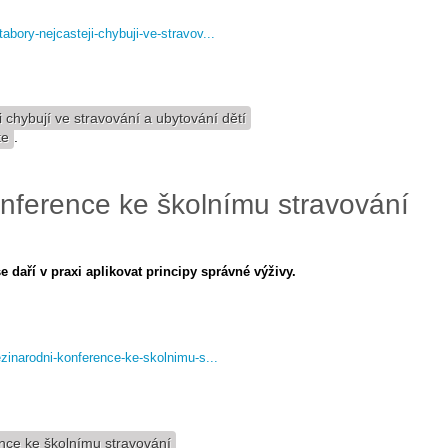
bory-nejcasteji-chybuji-ve-stravov...
 chybují ve stravování a ubytování dětí
te
.
onference ke školnímu stravování
aří v praxi aplikovat principy správné výživy.
zinarodni-konference-ke-skolnimu-s...
nce ke školnímu stravování