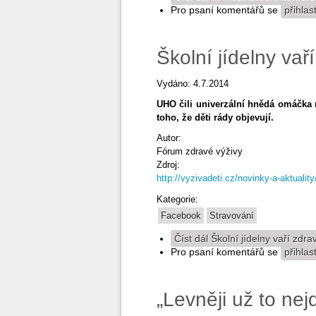
Pro psaní komentářů se
přihlas
Školní jídelny vař
Vydáno: 4.7.2014
UHO čili univerzální hnědá omáčka mi
toho, že děti rády objevují.
Autor:
Fórum zdravé výživy
Zdroj:
http://vyzivadeti.cz/novinky-a-aktuality/s
Kategorie:
Facebook
Stravování
Číst dál
Školní jídelny vaří zdrav
Pro psaní komentářů se
přihlas
„Levněji už to nej