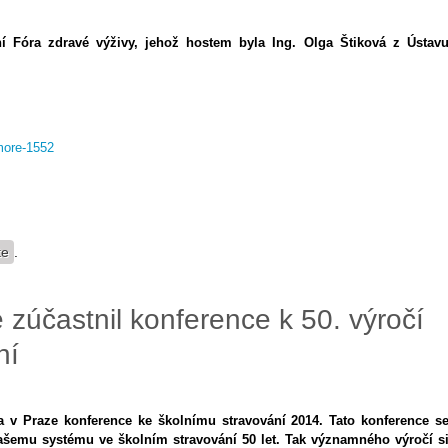
ní Fóra zdravé výživy, jehož hostem byla Ing. Olga Štiková z Ústav
#more-1552
te
.
 zúčastnil konference k 50. výročí
ní
a v Praze konference ke školnímu stravování 2014. Tato konference s
ašemu systému ve školním stravování 50 let. Tak významného výročí s