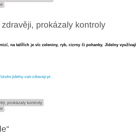
te
.
í zdravěji, prokázaly kontroly
zí, na talířích je víc zeleniny, ryb, cizrny či pohanky. Jídelny využívaj
kolni-jidelny-vari-zdraveji-pr...
ěji, prokázaly kontroly
te
.
de“