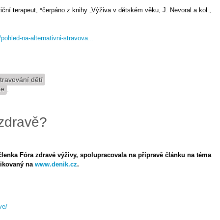
iční terapeut, *čerpáno z knihy „Výživa v dětském věku, J. Nevoral a kol.,
/pohled-na-alternativni-stravova...
travování dětí
te
.
i zdravě?
členka Fóra zdravé výživy, spolupracovala na přípravě článku na téma
blikovaný na
www.denik.cz
.
ve/