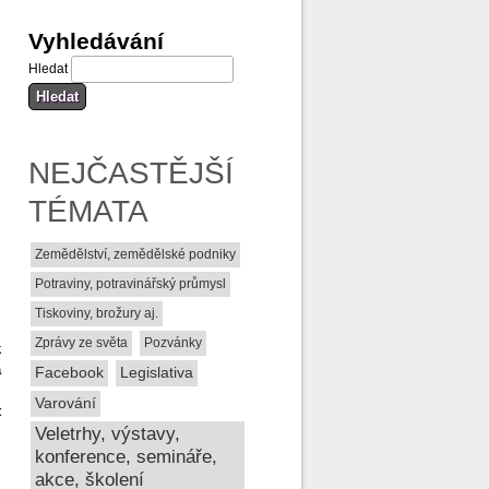
Vyhledávání
Hledat
NEJČASTĚJŠÍ
TÉMATA
Zemědělství, zemědělské podniky
Potraviny, potravinářský průmysl
Tiskoviny, brožury aj.
Zprávy ze světa
Pozvánky
k
a
Facebook
Legislativa
i
Varování
t
Veletrhy, výstavy,
konference, semináře,
akce, školení