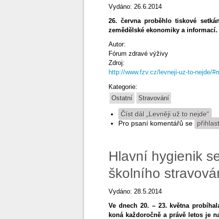
Vydáno: 26.6.2014
26. června proběhlo tiskové setká
zemědělské ekonomiky a informací.
Autor:
Fórum zdravé výživy
Zdroj:
http://www.fzv.cz/levneji-uz-to-nejde/
Kategorie:
Ostatní
Stravování
Číst dál
„Levněji už to nejde“
Pro psaní komentářů se
přihlas
Hlavní hygienik se
školního stravová
Vydáno: 28.5.2014
Ve dnech 20. – 23. května probíhal
koná každoročně a právě letos je n