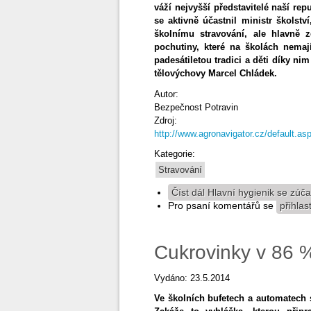
váží nejvyšší představitelé naší rep
se aktivně účastnil ministr školst
školnímu stravování, ale hlavně 
pochutiny, které na školách nemají
padesátiletou tradici a děti díky ni
tělovýchovy Marcel Chládek.
Autor:
Bezpečnost Potravin
Zdroj:
http://www.agronavigator.cz/default
Kategorie:
Stravování
Číst dál
Hlavní hygienik se zúčas
Pro psaní komentářů se
přihlas
Cukrovinky v 86 
Vydáno: 23.5.2014
Ve školních bufetech a automatech 