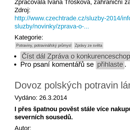
Zpracovala Ivana Třosková, zahraniční 
Zdroj:
http://www.czechtrade.cz/sluzby-2014/inf
sluzby/novinky/zprava-o-...
Kategorie:
Potraviny, potravinářský průmysl
Zprávy ze světa
Číst dál
Zpráva o konkurenceschopno
Pro psaní komentářů se
přihlaste
.
Dovoz polských potravin l
Vydáno: 26.3.2014
I přes špatnou pověst stále více naku
severních sousedů.
Autor: