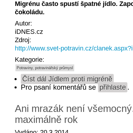
Migrénu často spustí špatné jídlo. Zap
čokoládu.
Autor:
iDNES.cz
Zdroj:
http://www.svet-potravin.cz/clanek.aspx
Kategorie:
Potraviny, potravinářský průmysl
Číst dál
Jídlem proti migréně
Pro psaní komentářů se
přihlaste
.
Ani mrazák není všemocný.
maximálně rok
Vydáno: 20.3.2014