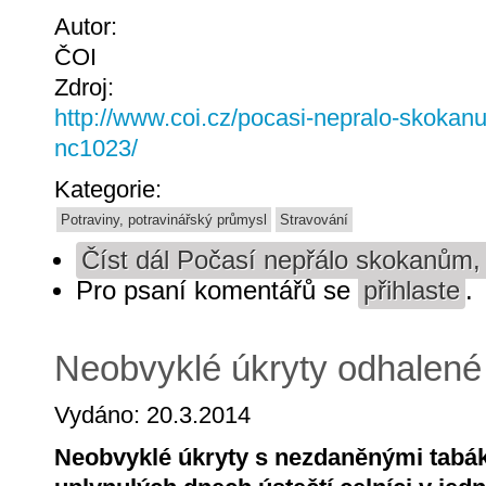
Autor:
ČOI
Zdroj:
http://www.coi.cz/pocasi-nepralo-skokan
nc1023/
Kategorie:
Potraviny, potravinářský průmysl
Stravování
Číst dál
Počasí nepřálo skokanům, 
Pro psaní komentářů se
přihlaste
.
Neobvyklé úkryty odhalené
Vydáno: 20.3.2014
Neobvyklé úkryty s nezdaněnými tabák