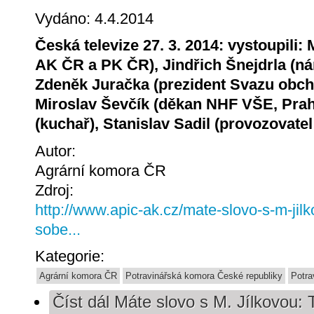
Vydáno: 4.4.2014
Česká televize 27. 3. 2014: vystoupili:
AK ČR a PK ČR), Jindřich Šnejdrla (n
Zdeněk Juračka (prezident Svazu obch
Miroslav Ševčík (děkan NHF VŠE, Pra
(kuchař), Stanislav Sadil (provozovat
Autor:
Agrární komora ČR
Zdroj:
http://www.apic-ak.cz/mate-slovo-s-m-jilk
sobe...
Kategorie:
Agrární komora ČR
Potravinářská komora České republiky
Potra
Číst dál
Máte slovo s M. Jílkovou: T