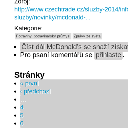
Zdroj:
http://www.czechtrade.cz/sluzby-2014/inf
sluzby/novinky/mcdonald-...
Kategorie:
Potraviny, potravinářský průmysl
Zprávy ze světa
Číst dál
McDonald’s se snaží získa
Pro psaní komentářů se
přihlaste
.
Stránky
« první
‹ předchozí
…
4
5
6