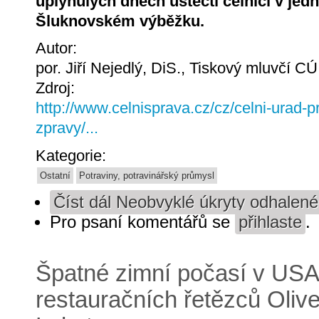
uplynulých dnech ústečtí celníci v jed
Šluknovském výběžku.
Autor:
por. Jiří Nejedlý, DiS., Tiskový mluvčí CÚ
Zdroj:
http://www.celnisprava.cz/cz/celni-urad-p
zpravy/...
Kategorie:
Ostatní
Potraviny, potravinářský průmysl
Číst dál
Neobvyklé úkryty odhalené
Pro psaní komentářů se
přihlaste
.
Špatné zimní počasí v USA 
restauračních řetězců Oli