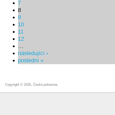
7
8
9
10
11
12
…
následující ›
poslední »
Copyright © 2026, Česká potravina.