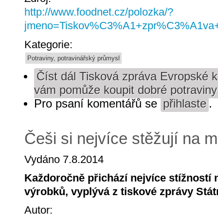
http://www.foodnet.cz/polozka/?
jmeno=Tiskov%C3%A1+zpr%C3%A1va+
Kategorie:
Potraviny, potravinářský průmysl
Číst dál
Tisková zpráva Evropské ko
vám pomůže koupit dobré potraviny 
Pro psaní komentářů se
přihlaste
.
Češi si nejvíce stěžují na 
Vydáno 7.8.2014
Každoročně přichází nejvíce stížnost
výrobků, vyplývá z tiskové zprávy Státn
Autor: