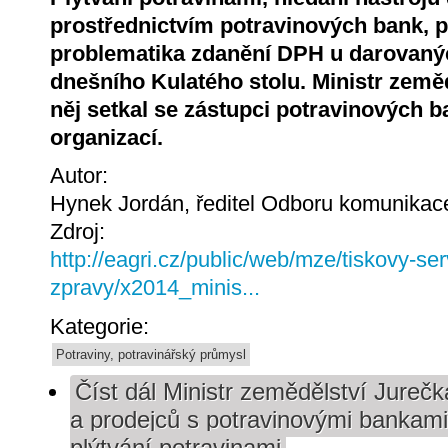
prostřednictvím potravinových bank, p
problematika zdanění DPH u darovanýc
dnešního Kulatého stolu. Ministr země
něj setkal se zástupci potravinových b
organizací.
Autor:
Hynek Jordán, ředitel Odboru komunika
Zdroj:
http://eagri.cz/public/web/mze/tiskovy-ser
zpravy/x2014_minis...
Kategorie:
Potraviny, potravinářský průmysl
Číst dál
Ministr zemědělství Jurečk
a prodejců s potravinovými bankam
plýtvání potravinami