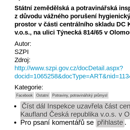
Státní zemědělská a potravinářská insp
z důvodu vážného porušení hygienický
prostor v části centrálního skladu DC
v.o.s., na ulici Týnecká 814/65 v Olomo
Autor:
SZPI
Zdroj:
http://www.szpi.gov.cz/docDetail.aspx?
docid=1065258&docType=ART&nid=113
Kategorie:
Facebook
Ostatní
Potraviny, potravinářský průmysl
Číst dál
Inspekce uzavřela část cen
Kaufland Česká republika v.o.s. v 
Pro psaní komentářů se
přihlaste
.