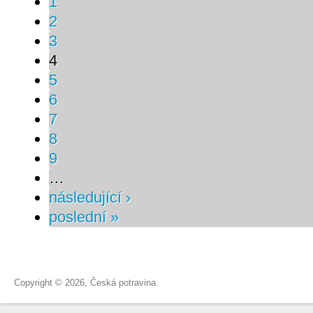
1
2
3
4
5
6
7
8
9
…
následující ›
poslední »
Copyright © 2026, Česká potravina.