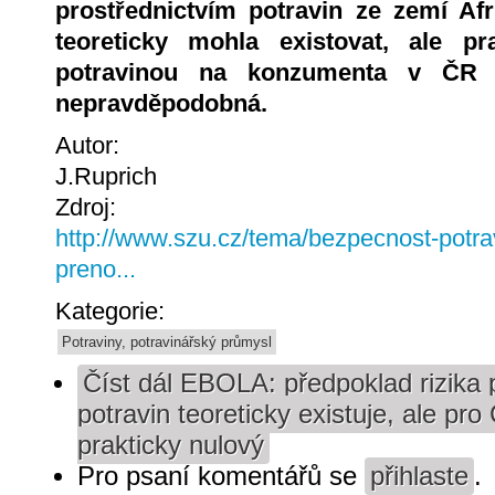
prostřednictvím potravin ze zemí Af
teoreticky mohla existovat, ale p
potravinou na konzumenta v ČR j
nepravděpodobná.
Autor:
J.Ruprich
Zdroj:
http://www.szu.cz/tema/bezpecnost-potrav
preno...
Kategorie:
Potraviny, potravinářský průmysl
Číst dál
EBOLA: předpoklad rizika 
potravin teoreticky existuje, ale pr
prakticky nulový
Pro psaní komentářů se
přihlaste
.