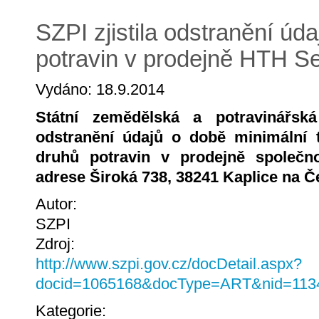
SZPI zjistila odstranění údaj
potravin v prodejně HTH Se
Vydáno: 18.9.2014
Státní zemědělská a potravinářská 
odstranění údajů o době minimální t
druhů potravin v prodejně společno
adrese Široká 738, 38241 Kaplice na 
Autor:
SZPI
Zdroj:
http://www.szpi.gov.cz/docDetail.aspx?
docid=1065168&docType=ART&nid=113
Kategorie: