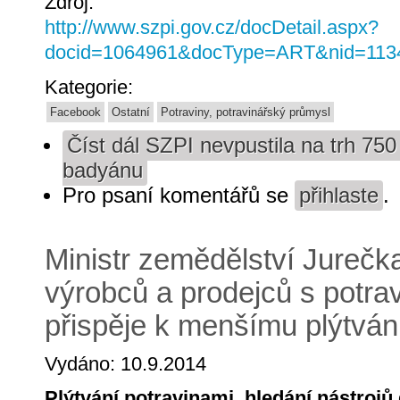
Zdroj:
http://www.szpi.gov.cz/docDetail.aspx?
docid=1064961&docType=ART&nid=113
Kategorie:
Facebook
Ostatní
Potraviny, potravinářský průmysl
Číst dál
SZPI nevpustila na trh 750
badyánu
Pro psaní komentářů se
přihlaste
.
Ministr zemědělství Jurečka
výrobců a prodejců s potr
přispěje k menšímu plýtván
Vydáno: 10.9.2014
Plýtvání potravinami, hledání nástrojů 