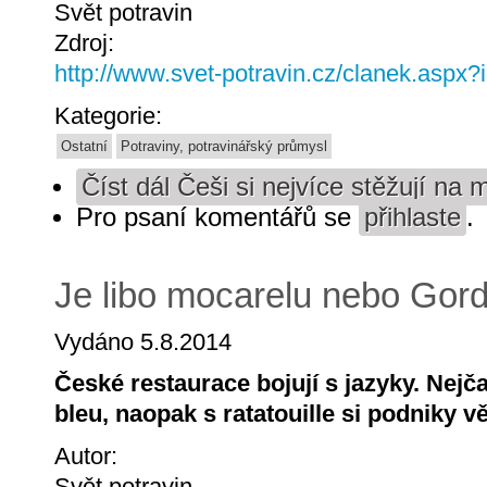
Svět potravin
Zdroj:
http://www.svet-potravin.cz/clanek.aspx
Kategorie:
Ostatní
Potraviny, potravinářský průmysl
Číst dál
Češi si nejvíce stěžují na 
Pro psaní komentářů se
přihlaste
.
Je libo mocarelu nebo Gor
Vydáno 5.8.2014
České restaurace bojují s jazyky. Nejč
bleu, naopak s ratatouille si podniky vě
Autor:
Svět potravin