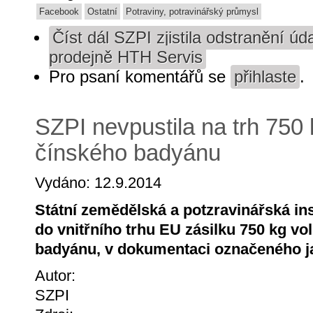
Facebook
Ostatní
Potraviny, potravinářský průmysl
Číst dál
SZPI zjistila odstranění úda
prodejně HTH Servis
Pro psaní komentářů se
přihlaste
.
SZPI nevpustila na trh 750
čínského badyánu
Vydáno: 12.9.2014
Státní zemědělská a potzravinářská in
do vnitřního trhu EU zásilku 750 kg v
badyánu, v dokumentaci označeného 
Autor:
SZPI