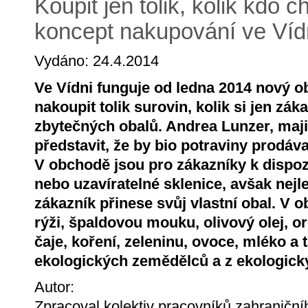
Koupit jen tolik, kolik kdo 
koncept nakupování ve Víd
Vydáno: 24.4.2014
Ve Vídni funguje od ledna 2014 nový 
nakoupit tolik surovin, kolik si jen zák
zbytečných obalů. Andrea Lunzer, maji
představit, že by bio potraviny prodáv
V obchodě jsou pro zákazníky k dispoz
nebo uzavíratelné sklenice, avšak nejl
zákazník přinese svůj vlastní obal. V
rýži, špaldovou mouku, olivový olej, or
čaje, koření, zeleninu, ovoce, mléko a
ekologických zemědělců a z ekologick
Autor:
Zpracoval kolektiv pracovníků zahranič