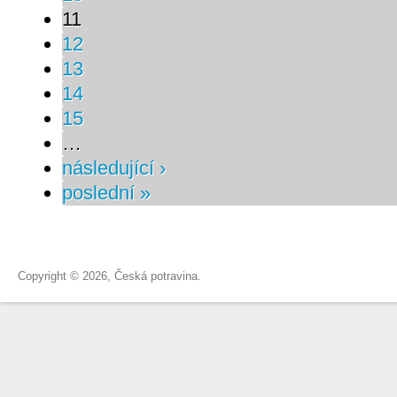
11
12
13
14
15
…
následující ›
poslední »
Copyright © 2026, Česká potravina.