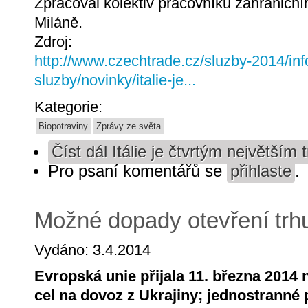
Zpracoval kolektiv pracovníků zahraničn
Miláně.
Zdroj:
http://www.czechtrade.cz/sluzby-2014/inf
sluzby/novinky/italie-je...
Kategorie:
Biopotraviny
Zprávy ze světa
Číst dál
Itálie je čtvrtým největším
Pro psaní komentářů se
přihlaste
.
Možné dopady otevření trh
Vydáno: 3.4.2014
Evropská unie přijala 11. března 2014
cel na dovoz z Ukrajiny; jednostranné