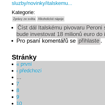
sluzby/novinky/italskemu...
Kategorie:
Zprávy ze světa
Alkoholické nápoje
Číst dál
Italskému pivovaru Peroni s
bude investovat 18 milionů euro do
Pro psaní komentářů se
přihlaste
.
Stránky
« první
‹ předchozí
…
7
8
9
10