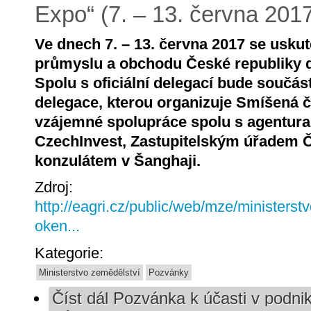
Expo“ (7. – 13. června 201
Ve dnech 7. – 13. června 2017 se uskut
průmyslu a obchodu České republiky d
Spolu s oficiální delegací bude součást
delegace, kterou organizuje Smíšená 
vzájemné spolupráce spolu s agentur
CzechInvest, Zastupitelským úřadem 
konzulátem v Šanghaji.
Zdroj:
http://eagri.cz/public/web/mze/ministerst
oken...
Kategorie:
Ministerstvo zemědělství
Pozvánky
Číst dál
Pozvánka k účasti v podnika