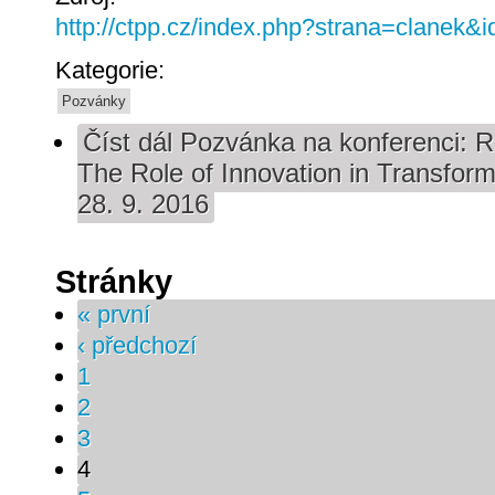
http://ctpp.cz/index.php?strana=clanek&
Kategorie:
Pozvánky
Číst dál
Pozvánka na konferenci: Re
The Role of Innovation in Transfor
28. 9. 2016
Stránky
« první
‹ předchozí
1
2
3
4