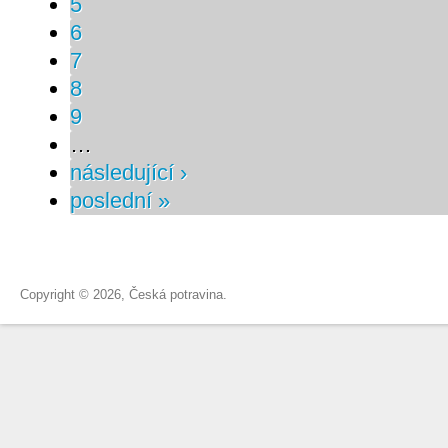
5
6
7
8
9
…
následující ›
poslední »
Copyright © 2026, Česká potravina.