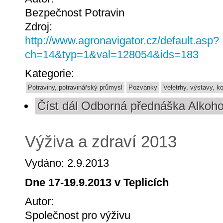
Bezpečnost Potravin
Zdroj:
http://www.agronavigator.cz/default.asp?
ch=14&typ=1&val=128054&ids=183
Kategorie:
Potraviny, potravinářský průmysl
Pozvánky
Veletrhy, výstavy, k
Číst dál
Odborná přednáška Alkohol
Výživa a zdraví 2013
Vydáno: 2.9.2013
Dne 17-19.9.2013 v Teplicích
Autor:
Společnost pro výživu