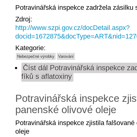
Potravinářská inspekce zadržela zásilku s
Zdroj:
http://www.szpi.gov.cz/docDetail.aspx?
docid=1672875&docType=ART&nid=127
Kategorie:
Nebezpečné výrobky
Varování
Číst dál
Potravinářská inspekce zad
fíků s aflatoxiny
Potravinářská inspekce zjis
panenské olivové oleje
Potravinářská inspekce zjistila falšované
oleje