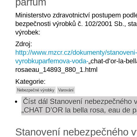
parfum
Ministerstvo zdravotnictví postupem pod
bezpečnosti výrobků č. 102/2001 Sb., st
výrobek:
Zdroj:
http://www.mzcr.cz/dokumenty/stanoven
vyrobkuparfemova-voda-
„chat-d’or-la-bell
rosaeau_14893_880_1.html
Kategorie:
Nebezpečné výrobky
Varování
Číst dál
Stanovení nebezpečného v
„CHAT D’OR la bella rosa, eau de 
Stanovení nebezpečného v