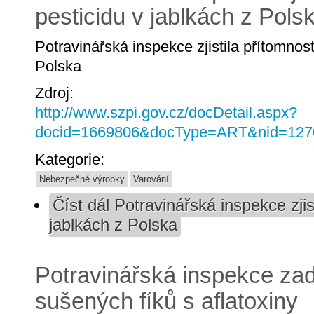
pesticidu v jablkách z Pols
Potravinářská inspekce zjistila přítomnost
Polska
Zdroj:
http://www.szpi.gov.cz/docDetail.aspx?
docid=1669806&docType=ART&nid=127
Kategorie:
Nebezpečné výrobky
Varování
Číst dál
Potravinářská inspekce zjist
jablkách z Polska
Potravinářská inspekce zad
sušených fíků s aflatoxiny