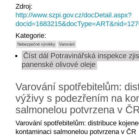
Zdroj:
http://www.szpi.gov.cz/docDetail.aspx?
docid=1683215&docType=ART&nid=127
Kategorie:
Nebezpečné výrobky
Varování
Číst dál
Potravinářská inspekce zjis
panenské olivové oleje
Varování spotřebitelům: dis
výživy s podezřením na ko
salmonelou potvrzena v Č
Varování spotřebitelům: distribuce kojen
kontaminaci salmonelou potvrzena v ČR