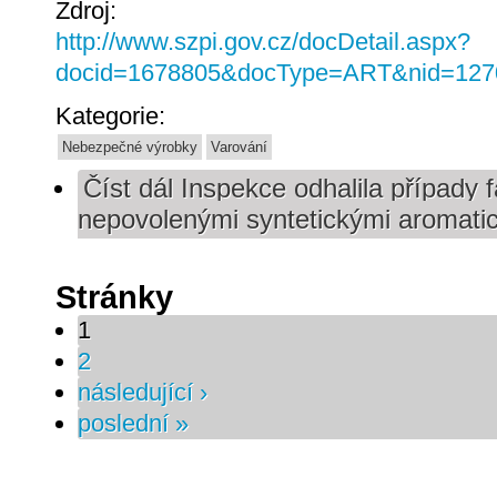
Zdroj:
http://www.szpi.gov.cz/docDetail.aspx?
docid=1678805&docType=ART&nid=127
Kategorie:
Nebezpečné výrobky
Varování
Číst dál
Inspekce odhalila případy 
nepovolenými syntetickými aromatic
Stránky
1
2
následující ›
poslední »