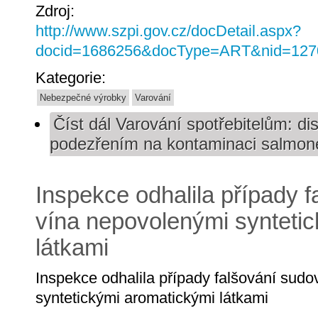
Zdroj:
http://www.szpi.gov.cz/docDetail.aspx?
docid=1686256&docType=ART&nid=127
Kategorie:
Nebezpečné výrobky
Varování
Číst dál
Varování spotřebitelům: dis
podezřením na kontaminaci salmon
Inspekce odhalila případy 
vína nepovolenými synteti
látkami
Inspekce odhalila případy falšování sud
syntetickými aromatickými látkami