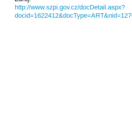
http://www.szpi.gov.cz/docDetail.aspx?
docid=1622412&docType=ART&nid=127