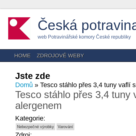
Česká potravin
web Potravinářské komory České republiky
HOME
ZDROJOVÉ WEBY
Jste zde
Domů
» Tesco stáhlo přes 3,4 tuny vafl
Tesco stáhlo přes 3,4 tuny
alergenem
Kategorie:
Nebezpečné výrobky
Varování
Zdroj: