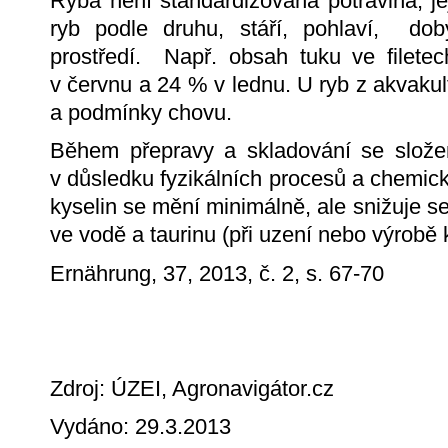
Ryba není standardizovaná potravina, je
ryb podle druhu, stáří, pohlaví, d
prostředí. Např. obsah tuku ve filete
v červnu a 24 % v lednu. U ryb z akvakul
a podmínky chovu.
Během přepravy a skladování se složen
v důsledku fyzikálních procesů a chemi
kyselin se mění minimálně, ale snižuje s
ve vodě a taurinu (při uzení nebo výrobě 
Ernährung, 37, 2013, č. 2, s. 67-70
Zdroj: ÚZEI, Agronavigátor.cz
Vydáno: 29.3.2013