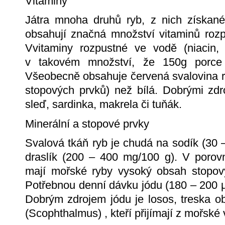
Vitaminy
Játra mnoha druhů ryb, z nich získané
obsahují značná množství vitaminů rozp
Vvitaminy rozpustné ve vodě (niacin
v takovém množství, že 150g porce 
Všeobecně obsahuje červená svalovina r
stopových prvků) než bílá. Dobrými zdro
sleď, sardinka, makrela či tuňák.
Minerální a stopové prvky
Svalová tkáň ryb je chudá na sodík (30
draslík (200 – 400 mg/100 g). V porovn
mají mořské ryby vysoký obsah stopový
Potřebnou denní dávku jódu (180 – 200 µg
Dobrým zdrojem jódu je losos, treska 
(Scophthalmus) , kteří přijímají z mořsk