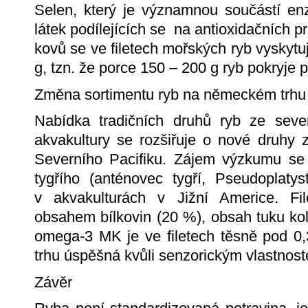
Selen, který je významnou součástí en
látek podílejících se na antioxidačních 
kovů se ve filetech mořských ryb vyskytu
g, tzn. že porce 150 – 200 g ryb pokryje
Změna sortimentu ryb na německém trhu
Nabídka tradičních druhů ryb ze seve
akvakultury se rozšiřuje o nové druhy z
Severního Pacifiku. Zájem výzkumu se
tygřího (anténovec tygří, Pseudoplaty
v akvakulturách v Jižní Americe. Fi
obsahem bílkovin (20 %), obsah tuku ko
omega-3 MK je ve filetech těsně pod 
trhu úspěšná kvůli senzorickým vlastnost
Závěr