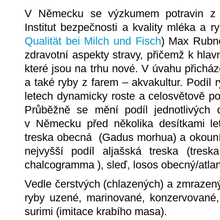
V Německu se výzkumem potravin z 
Institut bezpečnosti a kvality mléka a ry
Qualität bei Milch und Fisch
) Max Rubne
zdravotní aspekty stravy, přičemž k hlav
které jsou na trhu nové. V úvahu přicház
a také ryby z farem – akvakultur. Podíl 
letech dynamicky roste a celosvětově po
Průběžně se mění podíl jednotlivých 
v Německu před několika desítkami le
treska obecná (Gadus morhua) a okouník 
nejvyšší podíl aljašská treska (tresk
chalcogramma ), sleď, losos obecný/atlan
Vedle čerstvých (chlazených) a zmrazený
ryby uzené, marinované, konzervované, a
surimi (imitace krabího masa).