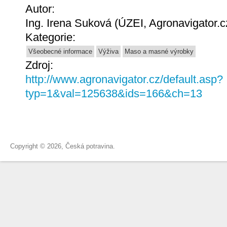
Autor:
Ing. Irena Suková (ÚZEI, Agronavigator.c
Kategorie:
Všeobecné informace
Výživa
Maso a masné výrobky
Zdroj:
http://www.agronavigator.cz/default.asp?
typ=1&val=125638&ids=166&ch=13
Copyright © 2026, Česká potravina.