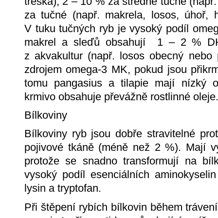
treska), 2 – 10 % za středně tučné (např
za tučné (např. makrela, losos, úhoř, 
V tuku tučných ryb je vysoký podíl ome
makrel a sleďů obsahují 1 – 2 % D
z akvakultur (např. losos obecný nebo
zdrojem omega-3 MK, pokud jsou přikrm
tomu pangasius a tilapie mají nízký
krmivo obsahuje převážně rostlinné oleje
Bílkoviny
Bílkoviny ryb jsou dobře stravitelné pro
pojivové tkáně (méně než 2 %). Mají v
protože se snadno transformují na bílk
vysoký podíl esenciálních aminokyselin j
lysin a tryptofan.
Při štěpení rybích bílkovin během tráve