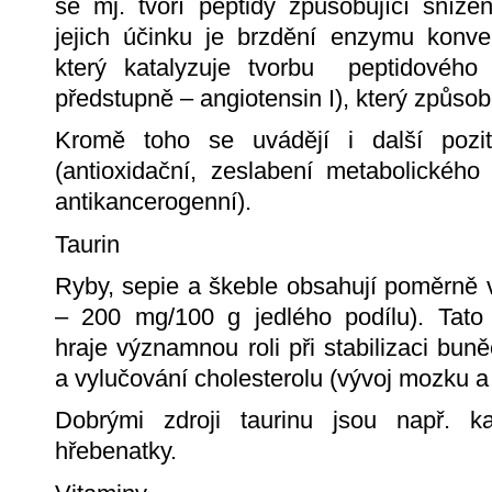
se mj. tvoří peptidy způsobující sníže
jejich účinku je brzdění enzymu konver
který katalyzuje tvorbu peptidového
předstupně – angiotensin I), který způsob
Kromě toho se uvádějí i další pozit
(antioxidační, zeslabení metabolického
antikancerogenní).
Taurin
Ryby, sepie a škeble obsahují poměrně 
– 200 mg/100 g jedlého podílu). Tato 
hraje významnou roli při stabilizaci bun
a vylučování cholesterolu (vývoj mozku a 
Dobrými zdroji taurinu jsou např. ka
hřebenatky.