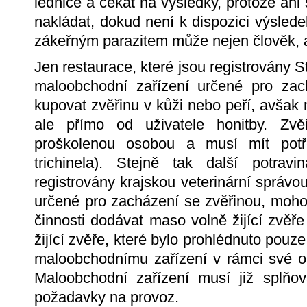
lednice a čekat na výsledky, protože ani
nakládat, dokud není k dispozici výslede
zákeřným parazitem může nejen člověk, a
Jen restaurace, které jsou registrovány S
maloobchodní zařízení určené pro za
kupovat zvěřinu v kůži nebo peří, avšak
ale přímo od uživatele honitby. Zvě
proškolenou osobou a musí mít potře
trichinela). Stejně tak další potravi
registrovány krajskou veterinární správo
určené pro zacházení se zvěřinou, moh
činnosti dodávat maso volně žijící zvě
žijící zvěře, které bylo prohlédnuto pou
maloobchodnímu zařízení v rámci své o
Maloobchodní zařízení musí již splňov
požadavky na provoz.