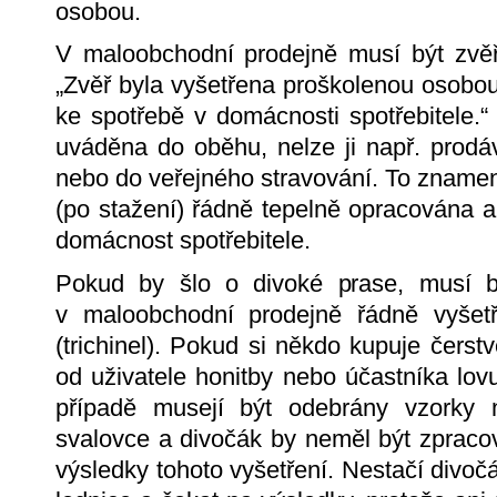
osobou.
V maloobchodní prodejně musí být zvě
„Zvěř byla vyšetřena proškolenou osobo
ke spotřebě v domácnosti spotřebitele.“
uváděna do oběhu, nelze ji např. prodá
nebo do veřejného stravování. To zname
(po stažení) řádně tepelně opracována
domácnost spotřebitele.
Pokud by šlo o divoké prase, musí b
v maloobchodní prodejně řádně vyšet
(trichinel). Pokud si někdo kupuje čerst
od uživatele honitby nebo účastníka lovu
případě musejí být odebrány vzorky 
svalovce a divočák by neměl být zpraco
výsledky tohoto vyšetření. Nestačí divoč