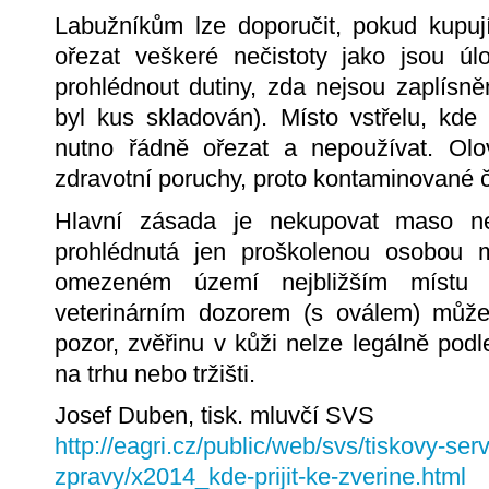
Labužníkům lze doporučit, pokud kupují
ořezat veškeré nečistoty jako jsou úlo
prohlédnout dutiny, zda nejsou zaplísně
byl kus skladován). Místo vstřelu, kde
nutno řádně ořezat a nepoužívat. Ol
zdravotní poruchy, proto kontaminované 
Hlavní zásada je nekupovat maso n
prohlédnutá jen proškolenou osobou 
omezeném území nejbližším místu l
veterinárním dozorem (s oválem) může
pozor, zvěřinu v kůži nelze legálně podl
na trhu nebo tržišti.
Josef Duben, tisk. mluvčí SVS
http://eagri.cz/public/web/svs/tiskovy-serv
zpravy/x2014_kde-prijit-ke-zverine.html