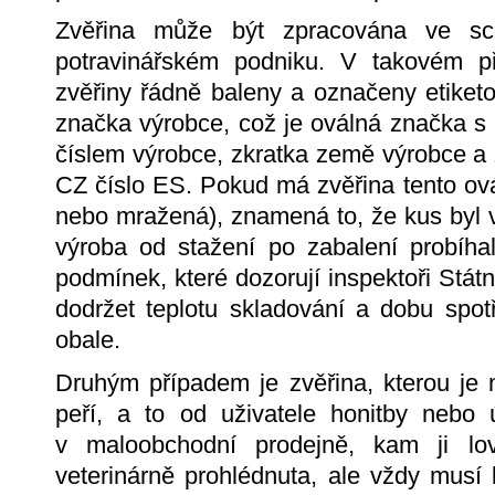
Zvěřina může být zpracována ve sc
potravinářském podniku. V takovém pří
zvěřiny řádně baleny a označeny etiketou
značka výrobce, což je oválná značka s
číslem výrobce, zkratka země výrobce a 
CZ číslo ES. Pokud má zvěřina tento ovál
nebo mražená), znamená to, že kus byl v
výroba od stažení po zabalení probíha
podmínek, které dozorují inspektoři Státn
dodržet teplotu skladování a dobu spot
obale.
Druhým případem je zvěřina, kterou je 
peří, a to od uživatele honitby nebo 
v maloobchodní prodejně, kam ji lo
veterinárně prohlédnuta, ale vždy musí