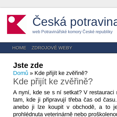
Česká potravin
web Potravinářské komory České republiky
HOME
ZDROJOVÉ WEBY
Jste zde
Domů
» Kde přijít ke zvěřině?
Kde přijít ke zvěřině?
A nyní, kde se s ní setkat? V restaurac
tam, kde ji připravují třeba čas od čas
anebo ji lze koupit v obchodě, a to j
prohlédnuta veterinárně nebo proškoleno