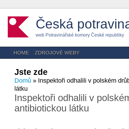
Česká potravin
web Potravinářské komory České republiky
HOME
ZDROJOVÉ WEBY
Jste zde
Domů
» Inspektoři odhalili v polském dr
látku
Inspektoři odhalili v pols
antibiotickou látku