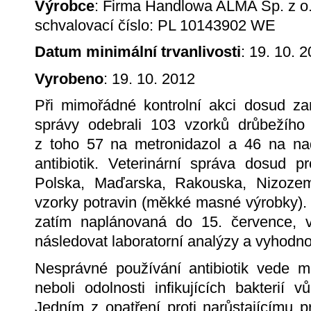
Výrobce
: Firma Handlowa ALMA Sp. z o.o
schvalovací číslo: PL 10143902 WE
Datum minimální trvanlivosti
: 19. 10. 
Vyrobeno
: 19. 10. 2012
Při mimořádné kontrolní akci dosud zam
správy odebrali 103 vzorků drůbežíh
z toho 57 na metronidazol a 46 na nad
antibiotik. Veterinární správa dosud p
Polska, Maďarska, Rakouska, Nizozem
vzorky potravin (měkké masné výrobky).
zatím naplánovaná do 15. července, 
následovat laboratorní analýzy a vyhodn
Nesprávné používání antibiotik vede m
neboli odolnosti infikujících bakterií v
Jedním z opatření proti narůstajícímu 