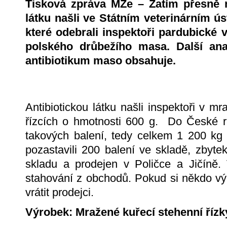
Tisková zpráva MZe – Zatím přesně n
látku našli ve Státním veterinárním ús
které odebrali inspektoři pardubické v
polského drůbežího masa. Další anal
antibiotikum maso obsahuje.
Antibiotickou látku našli inspektoři v m
řízcích o hmotnosti 600 g. Do České r
takových balení, tedy celkem 1 200 kg 
pozastavili 200 balení ve skladě, zbytek
skladu a prodejen v Poličce a Jičíně. 
stahování z obchodů. Pokud si někdo vý
vrátit prodejci.
Výrobek: Mražené kuřecí stehenní řízk