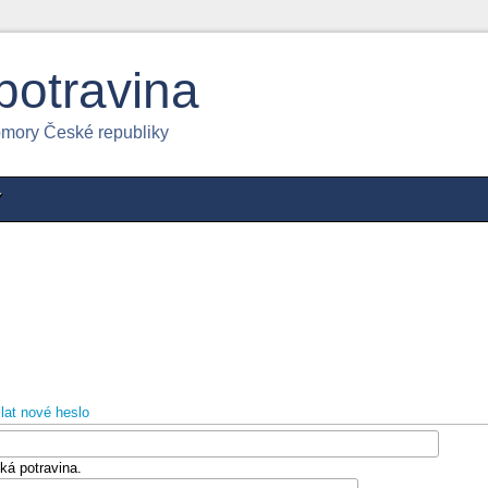
potravina
omory České republiky
Y
lat nové heslo
ká potravina.