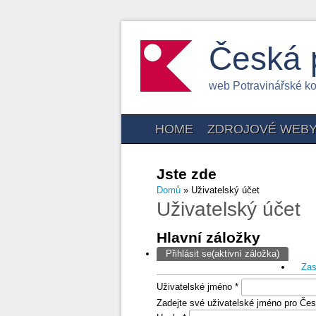
Česká 
web Potravinářské k
HOME
ZDROJOVÉ WEB
Jste zde
Domů
» Uživatelský účet
Uživatelský účet
Hlavní záložky
Přihlásit se
(aktivní záložka)
Zas
Uživatelské jméno
*
Zadejte své uživatelské jméno pro Čes