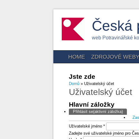
Česká 
web Potravinářské k
HOME
ZDROJOVÉ WEB
Jste zde
Domů
» Uživatelský účet
Uživatelský účet
Hlavní záložky
Přihlásit se
(aktivní záložka)
Zas
Uživatelské jméno
*
Zadejte své uživatelské jméno pro Čes