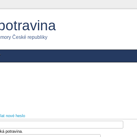
potravina
omory České republiky
Y
lat nové heslo
ká potravina.