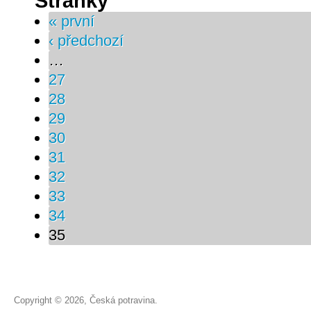
Stránky
« první
‹ předchozí
…
27
28
29
30
31
32
33
34
35
Copyright © 2026, Česká potravina.