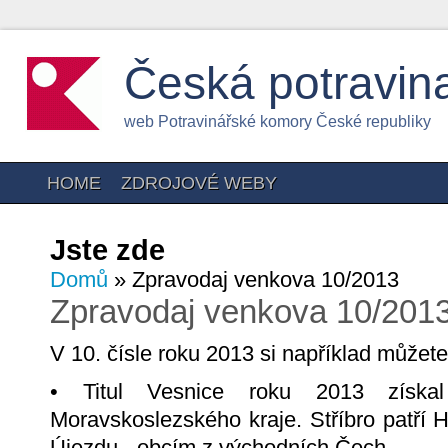
Česká potravin
web Potravinářské komory České republiky
HOME
ZDROJOVÉ WEBY
Jste zde
Domů
» Zpravodaj venkova 10/2013
Zpravodaj venkova 10/201
V 10. čísle roku 2013 si například můžete
• Titul Vesnice roku 2013 získ
Moravskoslezského kraje. Stříbro patří
Újezdu - obcím z východních Čech