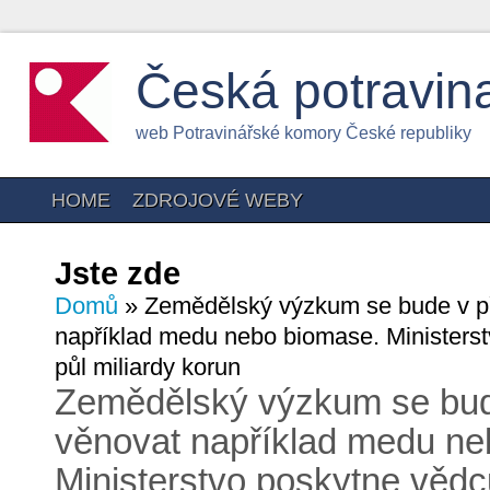
Česká potravin
web Potravinářské komory České republiky
HOME
ZDROJOVÉ WEBY
Jste zde
Domů
» Zemědělský výzkum se bude v pří
například medu nebo biomase. Ministers
půl miliardy korun
Zemědělský výzkum se bude
věnovat například medu ne
Ministerstvo poskytne věd