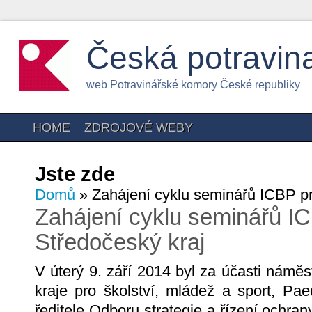
Česká potravin
web Potravinářské komory České republiky
HOME
ZDROJOVÉ WEBY
Jste zde
Domů
» Zahájení cyklu seminářů ICBP pr
Zahájení cyklu seminářů I
Středočeský kraj
V úterý 9. září 2014 byl za účasti nám
kraje pro školství, mládež a sport, P
ředitele Odboru strategie a řízení ochra