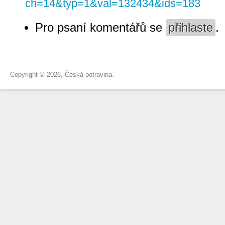
ch=14&typ=1&val=132434&ids=183
Pro psaní komentářů se
přihlaste
.
Copyright © 2026, Česká potravina.