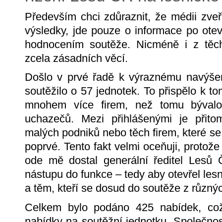
Především chci zdůraznit, že médii zveř
výsledky, jde pouze o informace po ote
hodnocením soutěže. Nicméně i z těcht
zcela zásadních věcí.
Došlo v prvé řadě k výraznému navýše
soutěžilo o 57 jednotek. To přispělo k t
mnohem více firem, než tomu bývalo
uchazečů. Mezi přihlášenými je přit
malých podniků nebo těch firem, které se
poprvé. Tento fakt velmi oceňuji, protože
ode mě dostal generální ředitel Lesů
nástupu do funkce – tedy aby otevřel le
a těm, kteří se dosud do soutěže z různýc
Celkem bylo podáno 425 nabídek, což
nabídky na soutěžní jednotku. Společnos