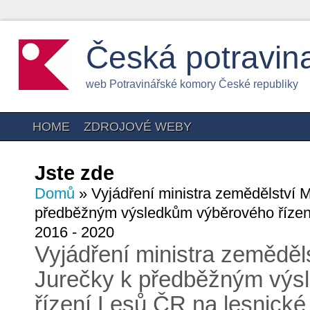
Česká potravin
web Potravinářské komory České republiky
HOME
ZDROJOVÉ WEBY
Jste zde
Domů
» Vyjádření ministra zemědělství 
předběžným výsledkům výběrového řízen
2016 - 2020
Vyjádření ministra zeměděl
Jurečky k předběžným výs
řízení Lesů ČR na lesnické