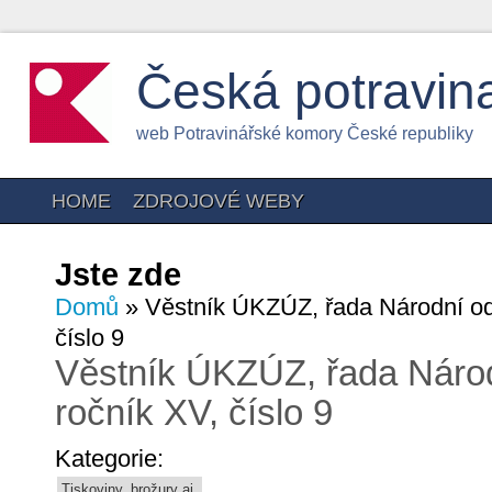
Česká potravin
web Potravinářské komory České republiky
HOME
ZDROJOVÉ WEBY
Jste zde
Domů
» Věstník ÚKZÚZ, řada Národní od
číslo 9
Věstník ÚKZÚZ, řada Národ
ročník XV, číslo 9
Kategorie:
Tiskoviny, brožury aj.