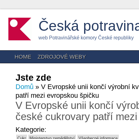
Česká potravin
web Potravinářské komory České republiky
HOME
ZDROJOVÉ WEBY
Jste zde
Domů
» V Evropské unii končí výrobní kv
patří mezi evropskou špičku
V Evropské unii končí výrob
české cukrovary patří mezi
Kategorie:
Cukr
Ministerstvo zemědělství
Všeobecné informace