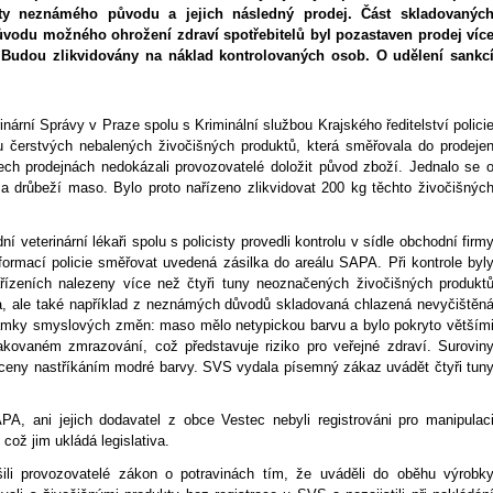
ty neznámého původu a jejich následný prodej. Část skladovanýc
ůvodu možného ohrožení zdraví spotřebitelů byl pozastaven prodej víc
. Budou zlikvidovány na náklad kontrolovaných osob. O udělení sankc
inární Správy v Praze spolu s Kriminální službou Krajského ředitelství polici
ku čerstvých nebalených živočišných produktů, která směřovala do prodeje
řech prodejnách nedokázali provozovatelé doložit původ zboží. Jednalo se 
 a drůbeží maso. Bylo proto nařízeno zlikvidovat 200 kg těchto živočišnýc
í veterinární lékaři spolu s policisty provedli kontrolu v sídle obchodní firm
formací policie směřovat uvedená zásilka do areálu SAPA. Při kontrole byl
ařízeních nalezeny více než čtyři tuny neoznačených živočišných produkt
dla, ale také například z neznámých důvodů skladovaná chlazená nevyčištěn
známky smyslových změn: maso mělo netypickou barvu a bylo pokryto větším
akovaném zmrazování, což představuje riziko pro veřejné zdraví. Surovin
ceny nastříkáním modré barvy. SVS vydala písemný zákaz uvádět čtyři tun
APA, ani jejich dodavatel z obce Vestec nebyli registrováni pro manipulac
ož jim ukládá legislativa.
šili provozovatelé zákon o potravinách tím, že uváděli do oběhu výrobk