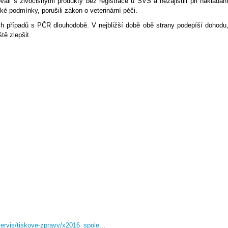
li s živočišnými produkty bez registrace u SVS a nezajistili při nakládán
ké podmínky, porušili zákon o veterinární péči.
h případů s PČR dlouhodobě. V nejbližší době obě strany podepíší dohodu
tě zlepšit.
servis/tiskove-zpravy/x2016_spole...