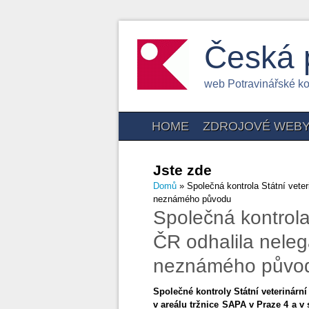
Česká 
web Potravinářské k
HOME
ZDROJOVÉ WEB
Jste zde
Domů
» Společná kontrola Státní veteri
neznámého původu
Společná kontrola 
ČR odhalila neleg
neznámého půvo
Společné kontroly Státní veterinárn
v areálu tržnice SAPA v Praze 4 a v 