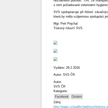
neznámého původu. Tím, že manipulova
s nimi požadované veterinární hygienic
SVS spolupracuje při řešení závažnýc
která by měla vzájemnou spolupráci ješ
Mgr. Petr Pejchal
Tiskový mluvčí SVS
Vydáno: 29.2.2016
Autor: SVS ČR
Autor:
SVS ČR
Kategorie:
Facebook
Ostatní
Zdroj:
http://eagri.cz/public/web/svs/tiskovy-