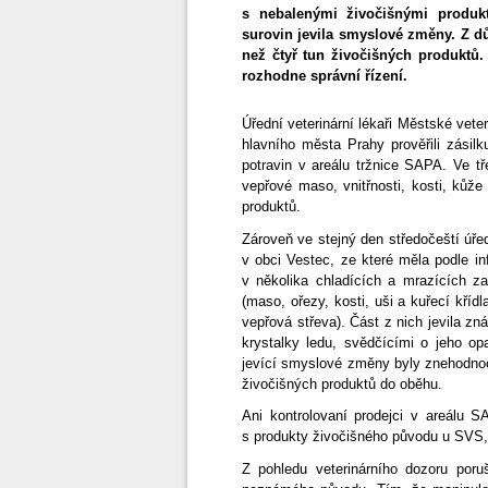
s nebalenými živočišnými produk
surovin jevila smyslové změny. Z d
než čtyř tun živočišných produktů
rozhodne správní řízení.
Úřední veterinární lékaři Městské veter
hlavního města Prahy prověřili zásil
potravin v areálu tržnice SAPA. Ve t
vepřové maso, vnitřnosti, kosti, kůže
produktů.
Zároveň ve stejný den středočeští úředn
v obci Vestec, ze které měla podle in
v několika chladících a mrazících z
(maso, ořezy, kosti, uši a kuřecí kří
vepřová střeva). Část z nich jevila 
krystalky ledu, svědčícími o jeho op
jevící smyslové změny byly znehodno
živočišných produktů do oběhu.
Ani kontrolovaní prodejci v areálu S
s produkty živočišného původu u SVS, c
Z pohledu veterinárního dozoru poru