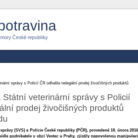
potravina
omory České republiky
Y
nární správy s Policií ČR odhalila nelegální prodej živočišných produktů
Státní veterinární správy s Policií
ální prodej živočišných produktů
du
í správy (SVS) a Policie České republiky (PČR), provedené 18. února 201
sídle podnikatele v obci Vestec u Prahy, zjistily nepovolenou manipulac