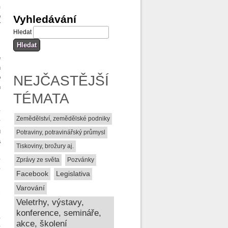
h
e
Vyhledávání
í
Hledat
e
n
NEJČASTĚJŠÍ
o
h
TÉMATA
y
Zemědělství, zemědělské podniky
y
ů
Potraviny, potravinářský průmysl
á
Tiskoviny, brožury aj.
i
y
Zprávy ze světa
Pozvánky
y
Facebook
Legislativa
Varování
i
Veletrhy, výstavy,
konference, semináře,
y
akce, školení