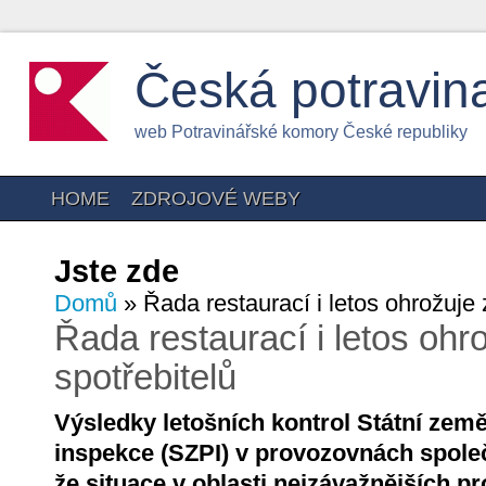
Česká potravin
web Potravinářské komory České republiky
HOME
ZDROJOVÉ WEBY
Jste zde
Domů
» Řada restaurací i letos ohrožuje 
Řada restaurací i letos ohr
spotřebitelů
Výsledky letošních kontrol Státní zem
inspekce (SZPI) v provozovnách společ
že situace v oblasti nejzávažnějších p