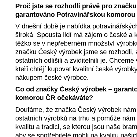
Proč jste se rozhodli právě pro značk
garantováno Potravinářskou komorou
V dnešní době je nabídka potravinářskýc
široká. Spousta lidí má zájem o české a kv
těžko se v nepřeberném množství výrobků 
značku Český výrobek jsme se rozhodli
ostatních odlišili a zviditelnili je. Chcem
kteří chtějí kupovat kvalitní české výrob
nákupem české výrobce.
Co od značky Český výrobek – garant
komorou ČR očekáváte?
Doufáme, že značka Český výrobek nám 
ostatních výrobků na trhu a pomůže nám 
kvalitu a tradici, se kterou jsou naše b
aby se spotřebitelé mohli na kvalitu naši