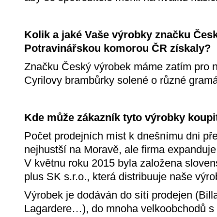
Kolik a jaké Vaše výrobky značku Čes
Potravinářskou komorou ČR získaly?
Značku Český výrobek máme zatím pro ne
Cyrilovy brambůrky solené o různé gram
Kde může zákazník tyto výrobky koupi
Počet prodejních míst k dnešnímu dni pře
nejhustší na Moravě, ale firma expanduje
V květnu roku 2015 byla založena slove
plus SK s.r.o., která distribuuje naše vý
Výrobek je dodáván do sítí prodejen (Bill
Lagardere…), do mnoha velkoobchodů s p