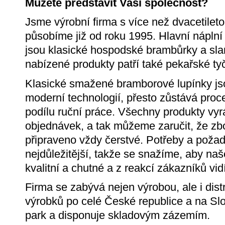
Můžete představit Vaši společnost?
Jsme výrobní firma s více než dvacetilet
působíme již od roku 1995. Hlavní nápln
jsou klasické hospodské brambůrky a sla
nabízené produkty patří také pekařské ty
Klasické smažené bramborové lupínky js
moderní technologií, přesto zůstává proc
podílu ruční práce. Všechny produkty vyr
objednávek, a tak můžeme zaručit, že zbo
připraveno vždy čerstvé. Potřeby a poža
nejdůležitější, takže se snažíme, aby na
kvalitní a chutné a z reakcí zákazníků vi
Firma se zabývá nejen výrobou, ale i dist
výrobků po celé České republice a na Slo
park a disponuje skladovým zázemím.