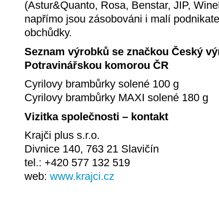
(Astur&Quanto, Rosa, Benstar, JIP, Wine
napřímo jsou zásobováni i malí podnikatel
obchůdky.
Seznam výrobků se značkou Český vý
Potravinářskou komorou ČR
Cyrilovy brambůrky solené 100 g
Cyrilovy brambůrky MAXI solené 180 g
Vizitka společnosti – kontakt
Krajči plus s.r.o.
Divnice 140, 763 21 Slavičín
tel.: +420 577 132 519
web:
www.krajci.cz