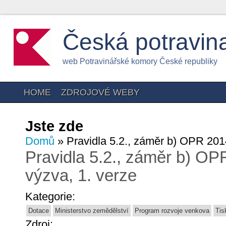
Česká potravin
web Potravinářské komory České republiky
HOME
ZDROJOVÉ WEBY
Jste zde
Domů
» Pravidla 5.2., záměr b) OPR 2014
Pravidla 5.2., záměr b) OP
výzva, 1. verze
Kategorie:
Dotace
Ministerstvo zemědělství
Program rozvoje venkova
Tis
Zdroj: