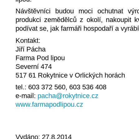
Návštěvníci budou moci ochutnat výr
produkci zemědělců z okolí, nakoupit kv
podívat se, jak farmáři hospodaří a vyráb
Kontakt:
Jiří Pácha
Farma Pod lipou
Severní­ 474
517 61 Rokytnice v Orlických horách
tel.: 603 372 560, 603 536 408
e-mail:
pacha@rokytnice.cz
www.farmapodlipou.cz
Vydáno: 27.8.2014