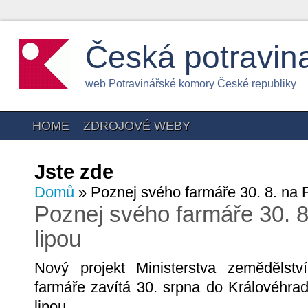
Česká potravin
web Potravinářské komory České republiky
HOME
ZDROJOVÉ WEBY
Jste zde
Domů
» Poznej svého farmáře 30. 8. na 
Poznej svého farmáře 30. 
lipou
Nový projekt Ministerstva zeměděls
farmáře zavítá 30. srpna do Královéhr
lipou.