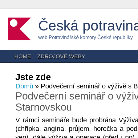
Česká potravin
web Potravinářské komory České republiky
HOME
ZDROJOVÉ WEBY
Jste zde
Domů
» Podvečerní seminář o výživě s 
Podvečerní seminář o výži
Starnovskou
V rámci semináře bude probrána Výživa
(chřipka, angína, průjem, horečka a po
ven), dále výživa a operace (před i po) 