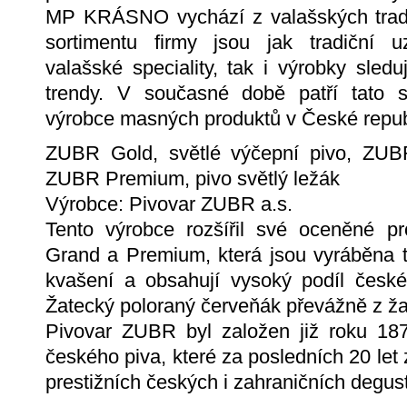
MP KRÁSNO vychází z valašských tradic
sortimentu firmy jsou jak tradiční u
valašské speciality, tak i výrobky sleduj
trendy. V současné době patří tato sp
výrobce masných produktů v České repub
ZUBR Gold, světlé výčepní pivo, ZUBR
ZUBR Premium, pivo světlý ležák
Výrobce: Pivovar ZUBR a.s.
Tento výrobce rozšířil své oceněné 
Grand a Premium, která jsou vyráběna t
kvašení a obsahují vysoký podíl česk
Žatecký poloraný červeňák převážně z ža
Pivovar ZUBR byl založen již roku 187
českého piva, které za posledních 20 let
prestižních českých i zahraničních degus