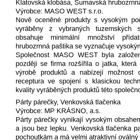
Klatovská klobása, Šumavská hrubozrnná
Výrobce: MASO WEST s.r.o.
Nově oceněné produkty s vysokým po
vyráběny z vybraných tuzemských su
obsahuje minimální množství příd
hrubozrnná paštika se vyznačuje vysoký
Společnost MASO WEST byla založena
později se firma rozšířila o jatka, která
výrobě produktů a nabízejí možnost 
receptura ve spojení s klasickou tech
kvality vyráběných produktů této společno
Párty párečky, Venkovská tlačenka
Výrobce: MP KRÁSNO, a.s.
Párty párečky vynikají vysokým obsahe
a jsou bez lepku. Venkovská tlačenka pa
pochoutkám a má velmi atraktivní oválný 