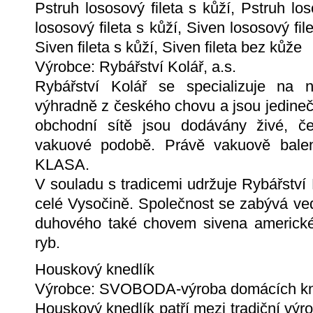
Pstruh lososový fileta s kůží, Pstruh lo
lososový fileta s kůží, Siven lososový fi
Siven fileta s kůží, Siven fileta bez kůže
Výrobce: Rybářství Kolář, a.s.
Rybářství Kolář se specializuje na 
výhradně z českého chovu a jsou jedinečn
obchodní sítě jsou dodávány živé, č
vakuové podobě. Právě vakuově balen
KLASA.
V souladu s tradicemi udržuje Rybářství
celé Vysočině. Společnost se zabývá ve
duhového také chovem sivena americké
ryb.
Houskový knedlík
Výrobce: SVOBODA-výroba domácích kned
Houskový knedlík patří mezi tradiční vý