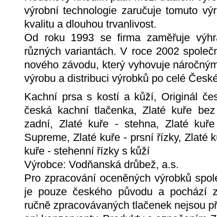
výrobní technologie zaručuje tomuto vý
kvalitu a dlouhou trvanlivost.
Od roku 1993 se firma zaměřuje výhr
různých variantách. V roce 2002 společ
nového závodu, který vyhovuje náročný
výrobu a distribuci výrobků po celé Česk
Kachní prsa s kostí a kůží, Originál čes
česká kachní tlačenka, Zlaté kuře bez 
zadní, Zlaté kuře - stehna, Zlaté kuře
Supreme, Zlaté kuře - prsní řízky, Zlaté ku
kuře - stehenní řízky s kůží
Výrobce: Vodňanská drůbež, a.s.
Pro zpracování oceněných výrobků spole
je pouze českého původu a pochází z
ručně zpracovávaných tlačenek nejsou př