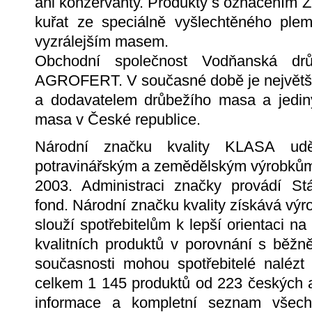
ani konzervanty. Produkty s označením
kuřat ze speciálně vyšlechtěného ple
vyzrálejším masem.
Obchodní společnost Vodňanská dr
AGROFERT. V současné době je největš
a dodavatelem drůbežího masa a jedi
masa v České republice.
Národní značku kvality KLASA uděl
potravinářským a zemědělským výrobkům 
2003. Administraci značky provádí Stá
fond. Národní značku kvality získává výr
slouží spotřebitelům k lepší orientaci na
kvalitních produktů v porovnání s běžn
současnosti mohou spotřebitelé nalé
celkem 1 145 produktů od 223 českých 
informace a kompletní seznam všech