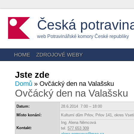
Česká potravin
web Potravinářské komory České republiky
HOME
ZDROJOVÉ WEBY
Jste zde
Domů
» Ovčácký den na Valašsku
Ovčácký den na Valašsku
Datum:
28.6.2014 7:00 – 18:00
Místo konání:
Kulturní dům Prlov, Prlov 141, okres Vset
Ing. Alena Němcová
Kontakt:
tel.
577 653 309
alena.nemcova@mze.cz