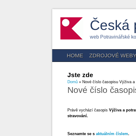
Česká 
web Potravinářské k
HOME
ZDROJOVÉ WEB
Jste zde
Domů
» Nové číslo časopisu Výživa a 
Nové číslo časopi
Právě vychází časopis
Výživa a potra
stravování.
Seznamte se s
aktuálním číslem
.