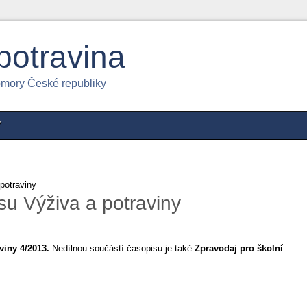
potravina
omory České republiky
Y
potraviny
su Výživa a potraviny
viny 4/2013.
Nedílnou součástí časopisu je také
Zpravodaj pro školní