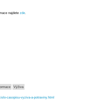
ormace najdete
zde
.
formace
Výživa
islo-casopisu-vyziva-a-potraviny.html