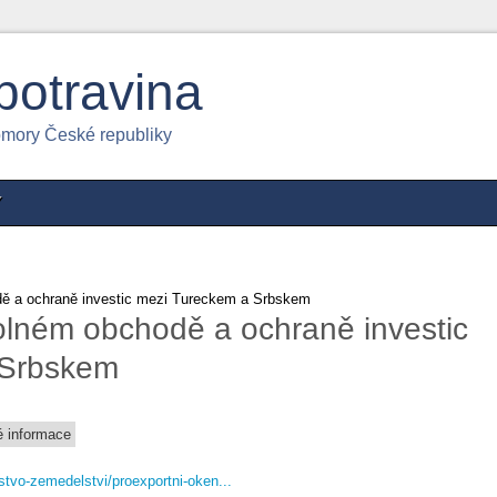
potravina
omory České republiky
Y
ě a ochraně investic mezi Tureckem a Srbskem
lném obchodě a ochraně investic
 Srbskem
 informace
rstvo-zemedelstvi/proexportni-oken...