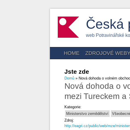
Česká 
web Potravinářské k
HOME
ZDROJOVÉ WEB
Jste zde
Domů
» Nová dohoda o volném obchod
Nová dohoda o vo
mezi Tureckem a
Kategorie:
Ministerstvo zemědělství
Všeobecné
Zdroj:
http://eagri.cz/public/web/mze/ministe