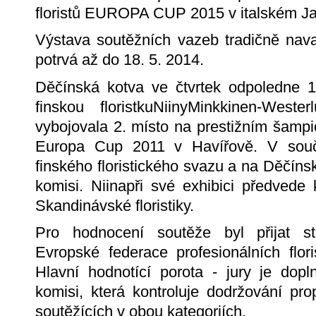
floristů EUROPA CUP 2015 v italském J
Výstava soutěžních vazeb tradičně nav
potrvá až do 18. 5. 2014.
Děčínská kotva ve čtvrtek odpoledne 15
finskou floristkuNiinyMinkkinen-Wes
vybojovala 2. místo na prestižním šampio
Europa Cup 2011 v Havířově. V souč
finského floristického svazu a na Děčíns
komisi. Niinapři své exhibici předved
Skandinávské floristiky.
Pro hodnocení soutěže byl přijat s
Evropské federace profesionálních flor
Hlavní hodnotící porota - jury je dopl
komisi, která kontroluje dodržování pr
soutěžících v obou kategoriích.