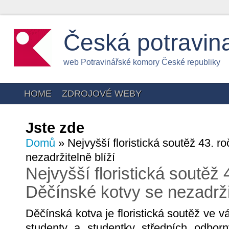
Česká potravin
web Potravinářské komory České republiky
HOME
ZDROJOVÉ WEBY
Jste zde
Domů
» Nejvyšší floristická soutěž 43. r
nezadržitelně blíží
Nejvyšší floristická soutěž 
Děčínské kotvy se nezadržit
Děčínská kotva je floristická soutěž ve v
studenty a studentky středních odbor