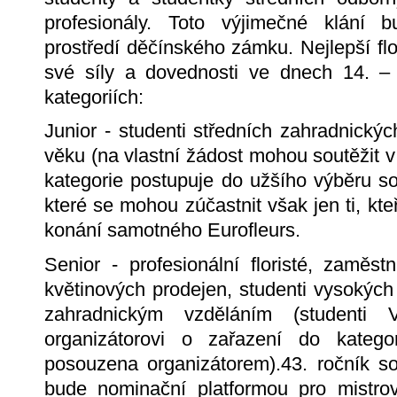
profesionály. Toto výjimečné klání 
prostředí děčínského zámku. Nejlepší fl
své síly a dovednosti ve dnech 14. –
kategoriích:
Junior - studenti středních zahradnickýc
věku (na vlastní žádost mohou soutěžit v 
kategorie postupuje do užšího výběr
které se mohou zúčastnit však jen ti, kt
konání samotného Eurofleurs.
Senior - profesionální floristé, zaměs
květinových prodejen, studenti vysokých 
zahradnickým vzděláním (student
organizátorovi o zařazení do kateg
posouzena organizátorem).43. ročník s
bude nominační platformou pro mistrov