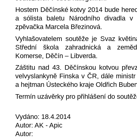
Hostem Děčínské kotvy 2014 bude herec,
a sólista baletu Národního divadla v
zpěvačka Marcela Březinová.
Vyhlašovatelem soutěže je Svaz květin
Střední škola zahradnická a zeměd
Komerse, Děčín – Libverda.
Záštitu nad 43. Děčínskou kotvou převza
velvyslankyně Finska v ČR, dále minist
a hejtman Ústeckého kraje Oldřich Buben
Termín uzávěrky pro přihlášení do soutěž
Vydáno: 18.4.2014
Autor: AK - Apic
Autor: