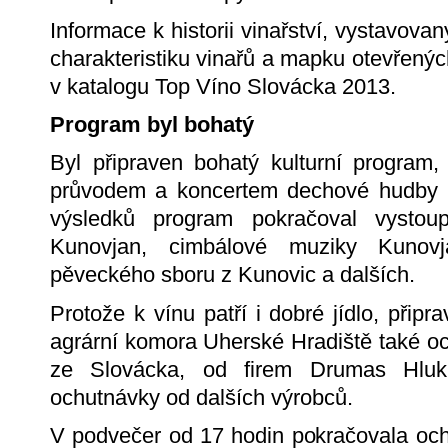
Informace k historii vinařství, vystavov
charakteristiku vinařů a mapku otevřenýc
v katalogu Top Víno Slovácka 2013.
Program byl bohatý
Byl připraven bohatý kulturní program,
průvodem a koncertem dechové hudby 
výsledků program pokračoval vystoup
Kunovjan, cimbálové muziky Kunov
pěveckého sboru z Kunovic a dalších.
Protože k vínu patří i dobré jídlo, připr
agrární komora Uherské Hradiště také oc
ze Slovácka, od firem Drumas Hl
ochutnávky od dalších výrobců.
V podvečer od 17 hodin pokračovala ochu