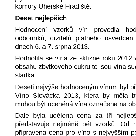
komory Uherské Hradiště.
Deset nejlepších
Hodnocení vzorků vín provedla hod
odborníků, držitelů platného osvědčen
dnech 6. a 7. srpna 2013.
Hodnotila se vína ze sklizně roku 2012 v
obsahu zbytkového cukru to jsou vína su
sladká.
Deseti nejvýše hodnoceným vínům byl pře
Víno Slovácka 2013, která by měla bý
mohou být oceněná vína označena na ob
Dále byla udělena cena za tři nejlepš
představuje nejméně pět vzorků. Od h
připravena cena pro víno s nejvyšším p