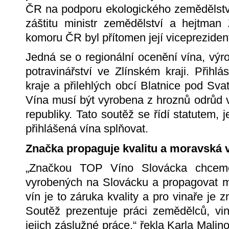
ČR na podporu ekologického zemědělství 
záštitu ministr zemědělství a hejtman 
komoru ČR byl přítomen její viceprezident
Jedná se o regionální ocenění vína, výr
potravinářství ve Zlínském kraji. Přihlá
kraje a přilehlých obcí Blatnice pod Sv
Vína musí být vyrobena z hroznů odrůd
republiky. Tato soutěž se řídí statutem,
přihlášená vína splňovat.
Značka propaguje kvalitu a moravská 
„Značkou TOP Víno Slovácka chceme 
vyrobených na Slovácku a propagovat m
vín je to záruka kvality a pro vinaře je 
Soutěž prezentuje práci zemědělců, vi
jejich záslužné práce,“ řekla Karla Malin