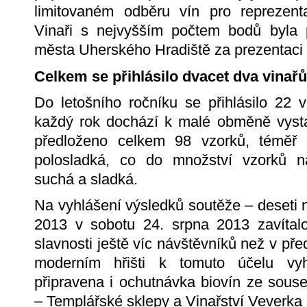
limitovaném odběru vín pro reprezenta
Vinaři s nejvyšším počtem bodů byla 
města Uherského Hradiště za prezentaci 
Celkem se přihlásilo dvacet dva vinařů
Do letošního ročníku se přihlásilo 22 
každý rok dochází k malé obměně vysta
předloženo celkem 98 vzorků, téměř p
polosladká, co do množství vzorků n
suchá a sladká.
Na vyhlášení výsledků soutěže – deseti
2013 v sobotu 24. srpna 2013 zavítal
slavnosti ještě víc návštěvníků než v př
moderním hřišti k tomuto účelu vy
připravena i ochutnávka biovín ze sous
– Templářské sklepy a Vinařství Veverka 