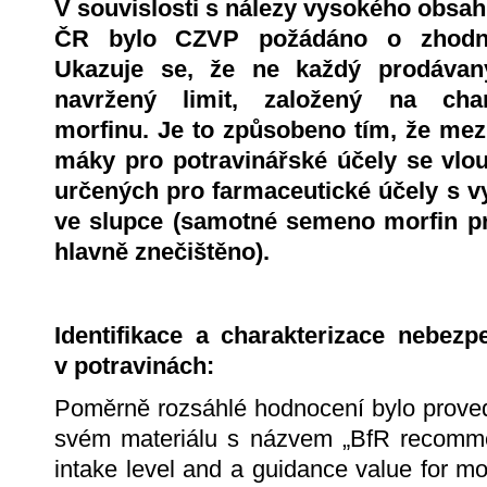
V souvislosti s nálezy vysokého obsah
ČR bylo CZVP požádáno o zhodnoc
Ukazuje se, že ne každý prodáva
navržený limit, založený na chara
morfinu. Je to způsobeno tím, že mez
máky pro potravinářské účely se vlo
určených pro farmaceutické účely s 
ve slupce (samotné semeno morfin pr
hlavně znečištěno).
Identifikace a charakterizace nebezp
v potravinách:
Poměrně rozsáhlé hodnocení bylo prove
svém materiálu s názvem „BfR recommen
intake level and a guidance value for m