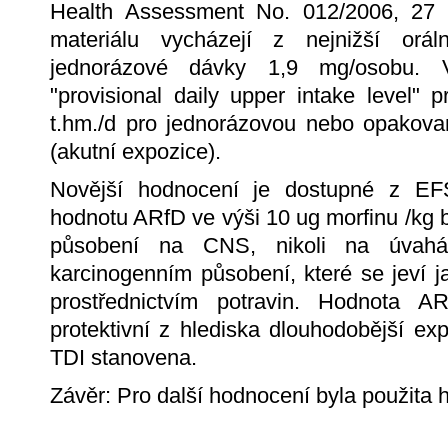
Health Assessment No. 012/2006, 27
materiálu vycházejí z nejnižší oráln
jednorázové dávky 1,9 mg/osobu. V
"provisional daily upper intake level" 
t.hm./d pro jednorázovou nebo opakov
(akutní expozice).
Novější hodnocení je dostupné z EF
hodnotu ARfD ve výši 10 ug morfinu /kg
působení na CNS, nikoli na úvah
karcinogenním působení, které se jeví ja
prostřednictvím potravin. Hodnota 
protektivní z hlediska dlouhodobější ex
TDI stanovena.
Závěr: Pro další hodnocení byla použit