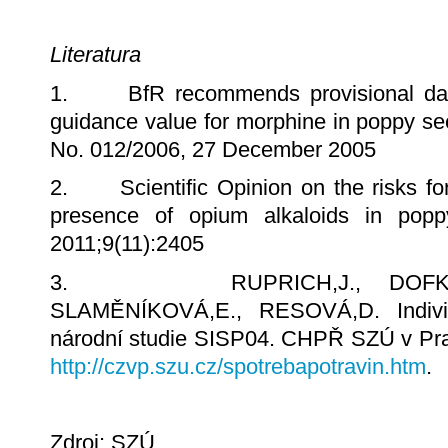
Literatura
1. BfR recommends provisional daily
guidance value for morphine in poppy s
No. 012/2006, 27 December 2005
2. Scientific Opinion on the risks for 
presence of opium alkaloids in po
2011;9(11):2405
3. RUPRICH,J., DOFKOVÁ,
SLAMĚNÍKOVÁ,E., RESOVÁ,D. Individu
národní studie SISP04. CHPŘ SZÚ v Pra
http://czvp.szu.cz/spotrebapotravin.htm
.
Zdroj: SZÚ