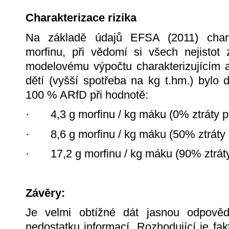
Charakterizace rizika
Na základě údajů EFSA (2011) charak
morfinu, při vědomí si všech nejistot
modelovému výpočtu charakterizujícím a
dětí (vyšší spotřeba na kg t.hm.) bylo
100 % ARfD při hodnotě:
· 4,3 g morfinu / kg máku (0% ztráty při
· 8,6 g morfinu / kg máku (50% ztráty p
· 17,2 g morfinu / kg máku (90% ztráty 
Závěry:
Je velmi obtížné dát jasnou odpově
nedostatku informací. Rozhodující je fakt