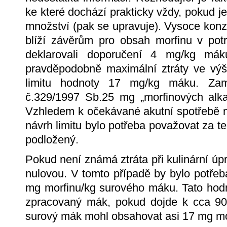
ke které dochází prakticky vždy, pokud
množství (pak se upravuje). Vysoce konze
blíží závěrům pro obsah morfinu v potr
deklarovali doporučení 4 mg/kg má
pravděpodobně maximální ztráty ve výš
limitu hodnoty 17 mg/kg máku. Zamý
č.329/1997 Sb.25 mg „morfinových alkal
Vzhledem k očekávané akutní spotřebě 
návrh limitu bylo potřeba považovat za te
podložený.
Pokud není známá ztráta při kulinární úpr
nulovou. V tomto případě by bylo potřeba
mg morfinu/kg surového máku. Tato hodn
zpracovaný mák, pokud dojde k cca 90
surový mák mohl obsahovat asi 17 mg mo