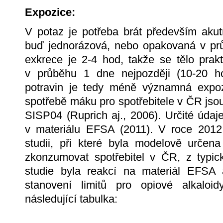
Expozice:
V potaz je potřeba brát především akut
buď jednorázová, nebo opakovaná v pr
exkrece je 2-4 hod, takže se tělo prakt
v průběhu 1 dne nejpozději (10-20 h
potravin je tedy méně významná expoz
spotřebě máku pro spotřebitele v ČR jsou
SISP04 (Ruprich aj., 2006). Určité úda
v materiálu EFSA (2011). V roce 201
studii, při které byla modelově urče
zkonzumovat spotřebitel v ČR, z typic
studie byla reakcí na materiál EFSA
stanovení limitů pro opiové alkalo
následující tabulka: