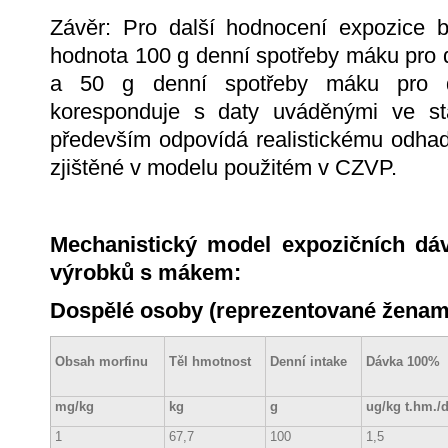
Závěr: Pro další hodnocení expozice b
hodnota 100 g denní spotřeby máku pro 
a 50 g denní spotřeby máku pro dě
koresponduje s daty uváděnými ve st
především odpovídá realistickému odha
zjištěné v modelu použitém v CZVP.
Mechanistický model expozičních dá
výrobků s mákem:
Dospělé osoby (reprezentované ženami
Obsah morfinu
Těl hmotnost
Denní intake
Dávka 100%
mg/kg
kg
g
ug/kg t.hm./
1
67,7
100
1,5