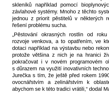
skleníků například pomocí bioplynový
závlahové systémy. Mnoho z těchto syst
jednou z priorit pěstitelů v některých
řešení problému sucha.
„Pěstování okrasných rostlin od rok
rozvoje venkova, a to opatřením, ve k
dotaci například na výstavbu nebo rekons
protože většina z nich je na hranici ž
pokračovat i v novém programovém o
s důrazem na využití inovativních technol
Jurečka s tím, že ještě před rokem 1990 
ovocnářstvím a zelinářstvím k oblaste
abychom se k této tradici vrátili,“ dodal 