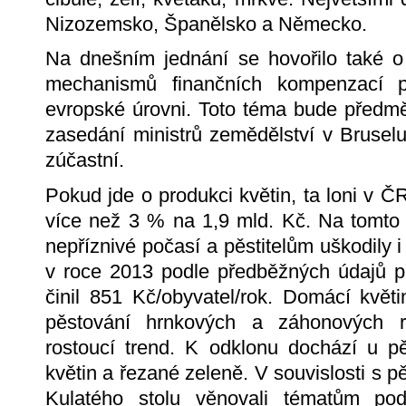
Nizozemsko, Španělsko a Německo.
Na dnešním jednání se hovořilo také o 
mechanismů finančních kompenzací 
evropské úrovni. Toto téma bude předm
zasedání ministrů zemědělství v Bruselu
zúčastní.
Pokud jde o produkci květin, ta loni v Č
více než 3 % na 1,9 mld. Kč. Na tomto 
nepříznivé počasí a pěstitelům uškodily
v roce 2013 podle předběžných údajů pr
činil 851 Kč/obyvatel/rok. Domácí květ
pěstování hrnkových a záhonových ro
rostoucí trend. K odklonu dochází u p
květin a řezané zeleně. V souvislosti s p
Kulatého stolu věnovali tématům pod