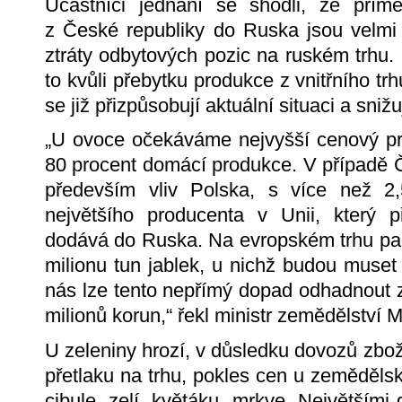
Účastníci jednání se shodli, že pří
z České republiky do Ruska jsou velmi 
ztráty odbytových pozic na ruském trhu.
to kvůli přebytku produkce z vnitřního t
se již přizpůsobují aktuální situaci a sniž
„U ovoce očekáváme nejvyšší cenový pro
80 procent domácí produkce. V případě 
především vliv Polska, s více než 2
největšího producenta v Unii, který 
dodává do Ruska. Na evropském trhu pak
milionu tun jablek, u nichž budou muset 
nás lze tento nepřímý dopad odhadnout 
milionů korun,“ řekl ministr zemědělství 
U zeleniny hrozí, v důsledku dovozů zbož
přetlaku na trhu, pokles cen u zeměděls
cibule, zelí, květáku, mrkve. Největšími