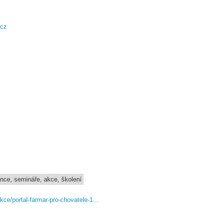
.cz
ence, semináře, akce, školení
kce/portal-farmar-pro-chovatele-1...