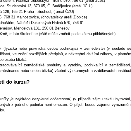
dhoštěm, Nábřeží Dukelských Hrdinů 570, 756 61 (areál Sčeš)
ce, Studentská 13, 370 05, Č. Budějovice (areál JČU )
 129, 165 21 Praha - Suchdol, ( areál ČZU)
6, 768 31 Malhostovice, (chovatelský areál Zlobice)
dhoštěm, Nábřeží Dukelských Hrdinů 570, 756 61
enešov, Mendelova 131, 256 01 Benešov
ěžně, místo školení se ještě může změnit podle zájmu přihlášených)
 (fyzická nebo právnická osoba podnikající v zemědělství (v souladu s
lství, ve znění pozdějších předpisů, a některými dalšími zákony, v platné
bo osoba blízká.
racovávající zemědělské produkty a výrobky, podnikající v zemědělství
jí zaměstnanec nebo osoba blízká) včetně výzkumných a vzdělávacích instituc
etí do kurzu?
tníky je zajištěno bezplatné občerstvení
, (v případě zájmu také ubytování
lášených z jednoho podniku není omezen. O přijetí budou zájemci vyrozuměn
ky.