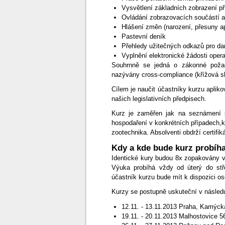
Vysvětlení základních zobrazení při
Ovládání zobrazovacích součástí a i
Hlášení změn (narození, přesuny a
Pastevní deník
Přehledy užitečných odkazů pro dan
Vyplnění elektronické žádosti ope
Souhrnně se jedná o zákonné poža
nazývány cross-compliance (křížová s
Cílem je naučit účastníky kurzu aplik
našich legislativních předpisech.
Kurz je zaměřen jak na seznámení s 
hospodaření v konkrétních případech,
zootechnika. Absolventi obdrží certifik
Kdy a kde bude kurz probíh
Identické kury budou 8x zopakovány v
Výuka probíhá vždy od úterý do st
účastník kurzu bude mít k dispozici oso
Kurzy se postupně uskuteční v následu
12.11. - 13.11.2013 Praha, Kamýcká
19.11. - 20.11.2013 Malhostovice 5