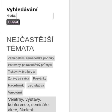
Vyhledávání
m
Hledat
É
NEJČASTĚJŠÍ
m
TÉMATA
Zemědělství, zemědělské podniky
k
Potraviny, potravinářský průmysl
Tiskoviny, brožury aj.
Zprávy ze světa
Pozvánky
Facebook
Legislativa
Varování
Veletrhy, výstavy,
konference, semináře,
akce, školení