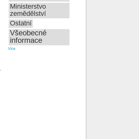
Ministerstvo
zemědělství
Ostatní
Všeobecné
informace
y
Více
v
o
k
,
ý