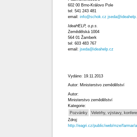
602 00 Brno-Královo Pole
tel: 541 243 481
email:
info@schok.cz
jseda@ideahelp
IdeaHELP, o.p.s.
Zemědělská 1004
564 01 Žamberk
tel: 603 483 767
email:
jseda@ideahelp.cz
Vydáno: 19.11.2013
Autor: Ministerstvo zemědělství
Autor:
Ministerstvo zemědělství
Kategorie:
Pozvánky
Veletrhy, výstavy, konfer
Zdroj:
http://eagri.cz/public/web/mze/farmar/a