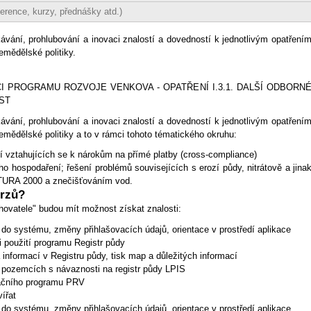
erence, kurzy, přednášky atd.)
ávání, prohlubování a inovaci znalostí a dovedností k jednotlivým opatření
emědělské politiky.
I PROGRAMU ROZVOJE VENKOVA - OPATŘENÍ I.3.1. DALŠÍ ODBORN
ST
ávání, prohlubování a inovaci znalostí a dovedností k jednotlivým opatření
emědělské politiky a to v rámci tohoto tématického okruhu:
vztahujících se k nárokům na přímé platby (cross-compliance)
ho hospodaření; řešení problémů souvisejících s erozí půdy, nitrátově a jina
ATURA 2000 a znečišťováním vod.
urzů?
ovatele" budou mít možnost získat znalosti:
 do systému, změny přihlašovacích údajů, orientace v prostředí aplikace
i použití programu Registr půdy
informací v Registru půdy, tisk map a důležitých informací
h pozemcích s návaznosti na registr půdy LPIS
račního programu PRV
ířat
 do systému, změny přihlašovacích údajů, orientace v prostředí aplikace