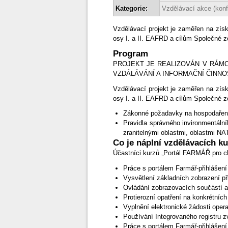
Kategorie:
Vzdělávací akce (konf
Vzdělávací projekt je zaměřen na získ
osy I. a II. EAFRD a cílům Společné z
Program
PROJEKT JE REALIZOVÁN V RÁMC
VZDÁLÁVÁNÍ A INFORMAČNÍ ČINNO
Vzdělávací projekt je zaměřen na získ
osy I. a II. EAFRD a cílům Společné z
Zákonné požadavky na hospodaření 
Pravidla správného invironmentální
zranitelnými oblastmi, oblastmi N
Co je náplní vzdělávacích k
Účastníci kurzů „Portál FARMÁŘ pro ch
Práce s portálem Farmář-přihlášení
Vysvětlení základních zobrazení př
Ovládání zobrazovacích součástí a 
Protierozní opatření na konkrétníc
Vyplnění elektronické žádosti ope
Používání Integrovaného registru zv
Práce s portálem Farmář-přihlášení