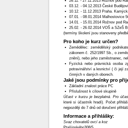
26.11. - 27.11.2013 Rožnov pod Ra
03.12. - 04.12.2013 České Budějovi
10.12. - 11.12.2013 Praha. Kamýcká
07.01. - 08.01.2014 Malhostovice 5
14.01. - 15.01.2014 Rožnov pod Ra
25.02. - 26.02.2014 VOŠ a SZeŠ B
(termíny školení jsou stanoveny předb
Pro koho je kurz určen?
Zemědělec: zemědělský podnikatel
zákonem č. 252/1997 Sb., o zemědě
znění), nebo jeho zaměstnanec, ne
Fyzická nebo právnická osoba zp
potravinářství a lesnictví ( či je
činných v daných oborech.
Jaké jsou podmínky pro přij
Základní znalost práce PC
Příslušnost k cílové skupině
Účast v kurzu je bezplatná. Pro účas
které si účastník hradí). Počet přih
nejpozději do 7 dnů od doručení přihláš
Informace a přihlášky:
Svaz chovatelů ovcí a koz
Ptašínského308/5