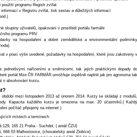
 použití programu Registr zvířat
nformací v Registru zvířat, tisk sestav a důležitých informací
pod.)
é skupiny uživatelů, opakování v prostředí portálu farmáře
račního programu PRV
davky na hospodaření a dobré zemědělské a environmentální podmínk
hoda).
ovat v praxi výše uvedené, požadavky na hospodaření, které jsou zakotveny 
jednotlivými nařízeními a směrnicemi, tak jejich praktickými dopady d
které portál Mze ČR FARMÁR umožňuje úspěšně naplnit jak pro agronoma ta
át o absolvování kurzu.
at?
 období mezi listopadem 2013 až únorem 2014. Kurzy se skládají z modulů
ředy. Kapacita každého kurzu je omezena na max. 20 účastníků.( Každ
bní počítač připojený na internet ).
jících místech a termínech:
 129, 165 21 Praha - Suchdol, ( areál ČZU)
6, 666 03 Malhostovice, (chovatelský areál Zlobíce)