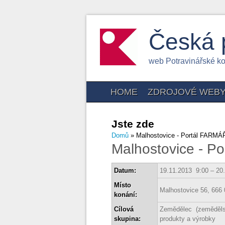
Česká 
web Potravinářské k
HOME
ZDROJOVÉ WEB
Jste zde
Domů
» Malhostovice - Portál FARMÁŘ
Malhostovice - P
Datum:
19.11.2013 9:00 – 20
Místo
Malhostovice 56, 666 
konání:
Cílová
Zemědělec (zeměděls
skupina:
produkty a výrobky