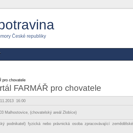
potravina
omory České republiky
Y
 pro chovatele
ortál FARMÁŘ pro chovatele
.11.2013 16:00
03 Malhostovice, (chovatelský areál Zlobíce)
ký podnikatel) fyzická nebo právnická osoba zpracovávající zemědělské