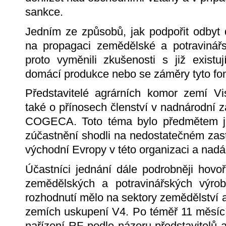
sankce.
Jedním ze způsobů, jak podpořit odbyt
na propagaci zemědělské a potravinářs
proto vyměnili zkušenosti s již exist
domácí produkce nebo se záměry tyto fo
Představitelé agrárních komor zemí Vi
také o přínosech členství v nadnárodní z
COGECA. Toto téma bylo předmětem ji
zúčastnění shodli na nedostatečném zasto
východní Evropy v této organizaci a nadá
Účastníci jednání dále podrobněji hovo
zemědělských a potravinářských výro
rozhodnutí mělo na sektory zemědělství a 
zemích uskupení V4. Po téměř 11 měsící
nařízení RF podle názoru představitelů