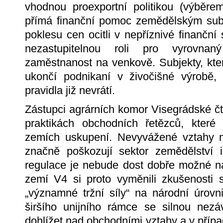
vhodnou proexportní politikou (výběre
přímá finanční pomoc zemědělským subj
poklesu cen ocitli v nepříznivé finanční
nezastupitelnou roli pro vyrovn
zaměstnanost na venkově. Subjekty, kte
ukončí podnikaní v živočišné výrobě, 
pravidla již nevrátí.
Zástupci agrárních komor Visegrádské čty
praktikách obchodních řetězců, které
zemích uskupení. Nevyvážené vztahy me
značně poškozují sektor zemědělství i
regulace je nebude dost dobře možné na
zemí V4 si proto vyměnili zkušenosti 
„významné tržní síly“ na národní úrovn
širšího unijního rámce se silnou nezáv
dohlížet nad obchodními vztahy a v příp