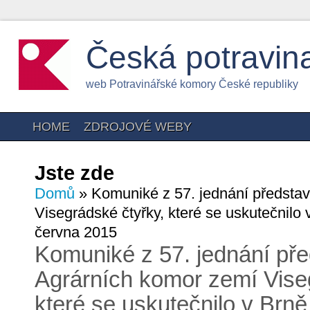
Česká potravin
web Potravinářské komory České republiky
HOME
ZDROJOVÉ WEBY
Jste zde
Domů
» Komuniké z 57. jednání představ
Visegrádské čtyřky, které se uskutečnilo 
června 2015
Komuniké z 57. jednání pře
Agrárních komor zemí Vise
které se uskutečnilo v Brně