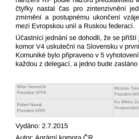
čtyřky nastal čas pro zintenzivnění je
zmírnění a postupnému ukončení vzáje
mezi Evropskou unií a Ruskou federací.
Účastníci jednání se dohodli, že se příšt
komor V4 uskuteční na Slovensku v první 
Komuniké bylo připraveno v 5 vyhotovení
každou z delegací, a jedno bude zasl
Milan Semančík
Miroslav Tom
Prezident SPPK
Prezident A
Kis Miklos Zs
Robert Nowak
Vicepreziden
Prezident KRIR
Vydáno: 2.7.2015
Autor: Agrární komora ČR