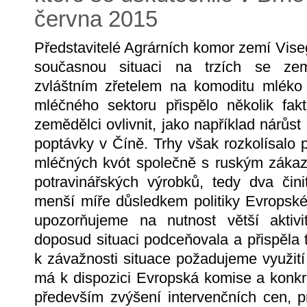
června 2015
Představitelé Agrárních komor zemí Viseg
současnou situaci na trzích se ze
zvláštním zřetelem na komoditu mléko 
mléčného sektoru přispělo několik fakt
zemědělci ovlivnit, jako například nárůs
poptávky v Číně. Trhy však rozkolísalo
mléčných kvót společně s ruským zák
potravinářských výrobků, tedy dva čini
menší míře důsledkem politiky Evropské
upozorňujeme na nutnost větší aktiv
doposud situaci podceňovala a přispěla t
k závažnosti situace požadujeme využití 
má k dispozici Evropská komise a konkré
především zvýšení intervenčních cen, p