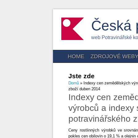
Česká 
web Potravinářské k
HOME
ZDROJOVÉ WEB
Jste zde
Domů
» Indexy cen zemědělských výro
zboží duben 2014
Indexy cen zeměd
výrobců a indexy 
potravinářského 
Ceny rostlinných výrobků ve srovná
pokles cen obilovin o 19,1 % a olejnin