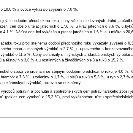
 o 10,0 % a ovoce vykázalo zvýšení o 7,0 %.
stejným obdobím předchozího roku, ceny všech sledovaných druhů jatečníh
žení cen došlo u telat jatečních o 17,8 %, u krav jatečních o 7,6 %, u býk
h o 4,1 %. Nárůst cen byl vykázán u prasat jatečních o 1,6 % a u mléka o 20,
začátku roku proti stejnému období předchozího roku vykázaly zvýšení o 0,
vaného masa a masných výrobků o 2,7 %, u upraveného a konzervovanéh
 výrobků o 11,5 %. Ceny se snížily u mlýnských a škrobárenských výrobků 
a těstovin o 3,0 % a u rostlinných a živočišných olejů a tuků o 15,2 %.
nářského zboží ve srovnání se stejným obdobím předchozího roku je 4,0 %. 
brambor o 7,3 %, u zeleniny o 1,7 %, u olejů a tuků o 5,3 %, u ryb o 2,7 % 
u pekárenských výrobků; obilovin se nezměnily.
ýrobců potravin a pochutin a spotřebitelských cen potravinářského zboží j
uků (pokles cen výrobců o 15,2 %), proti vykázanému růstu spotřebitelskýc