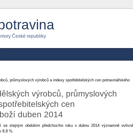
potravina
omory České republiky
Y
bců, průmyslových výrobců a indexy spotřebitelských cen potravinářského
ělských výrobců, průmyslových
spotřebitelských cen
zboží duben 2014
ní se stejným obdobím předchozího roku v dubnu 2014 významně ovlivni
 o 8,8 %.