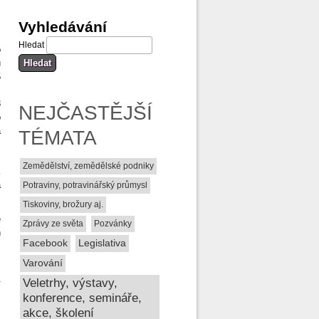
Vyhledávání
Hledat
o
ů
6
3
NEJČASTĚJŠÍ
o
a
TÉMATA
Zemědělství, zemědělské podniky
K
a
Potraviny, potravinářský průmysl
Tiskoviny, brožury aj.
e
Zprávy ze světa
Pozvánky
h
Facebook
Legislativa
Varování
Veletrhy, výstavy,
konference, semináře,
akce, školení