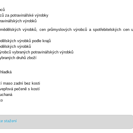
obců
ců za potravinářské výrobky
travinářských výrobků
mědělských výrobků, cen průmyslových výrobců a spotřebitelských cen 
dělských výrobků podle krajů
ědělských výrobků
ýrobců vybraných potravinářských výrobků
vybraných druhů zboží
 hladká
zí maso zadní bez kosti
 vepřová pečeně s kostí
a kuchaná
ko
ke stažení