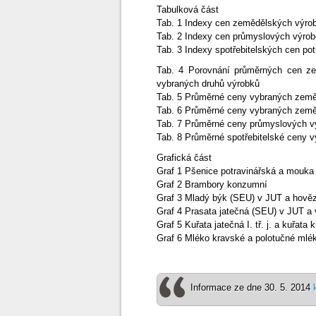
Tabulková část
Tab. 1 Indexy cen zemědělských výr
Tab. 2 Indexy cen průmyslových výrob
Tab. 3 Indexy spotřebitelských cen po
Tab. 4 Porovnání průměrných cen ze
vybraných druhů výrobků
Tab. 5 Průměrné ceny vybraných země
Tab. 6 Průměrné ceny vybraných zem
Tab. 7 Průměrné ceny průmyslových v
Tab. 8 Průměrné spotřebitelské ceny 
Grafická část
Graf 1 Pšenice potravinářská a mouka
Graf 2 Brambory konzumní
Graf 3 Mladý býk (SEU) v JUT a hově
Graf 4 Prasata jatečná (SEU) v JUT a
Graf 5 Kuřata jatečná I. tř. j. a kuřat
Graf 6 Mléko kravské a polotučné mlé
Informace ze dne 30. 5. 2014