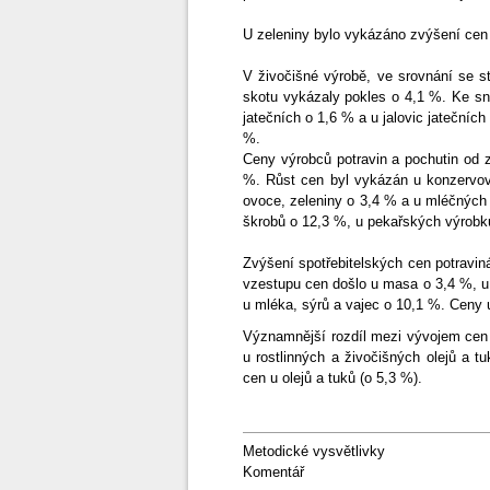
U zeleniny bylo vykázáno zvýšení cen
V živočišné výrobě, ve srovnání se 
skotu vykázaly pokles o 4,1 %. Ke sní
jatečních o 1,6 % a u jalovic jatečníc
%.
Ceny výrobců potravin a pochutin od 
%. Růst cen byl vykázán u konzervo
ovoce, zeleniny o 3,4 % a u mléčných
škrobů o 12,3 %, u pekařských výrobků 
Zvýšení spotřebitelských cen potravi
vzestupu cen došlo u masa o 3,4 %, u 
u mléka, sýrů a vajec o 10,1 %. Ceny 
Významnější rozdíl mezi vývojem cen v
u rostlinných a živočišných olejů a t
cen u olejů a tuků (o 5,3 %).
Metodické vysvětlivky
Komentář