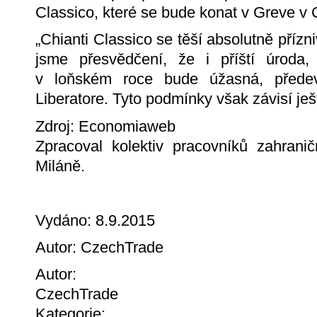
Classico, které se bude konat v Greve v C
„Chianti Classico se těší absolutně příz
jsme přesvědčení, že i příští úroda
v loňském roce bude úžasná, předevš
Liberatore. Tyto podmínky však závisí ješ
Zdroj: Economiaweb
Zpracoval kolektiv pracovníků zahrani
Miláně.
Vydáno: 8.9.2015
Autor: CzechTrade
Autor:
CzechTrade
Kategorie: