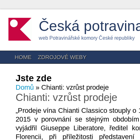
Česká potravin
web Potravinářské komory České republiky
HOME
ZDROJOVÉ WEBY
Jste zde
Domů
» Chianti: vzrůst prodeje
Chianti: vzrůst prodeje
„Prodeje vína Chianti Classico stouply o
2015 v porovnání se stejným obdobím
vyjádřil Giuseppe Liberatore, ředitel k
Florencii, při příležitosti představe