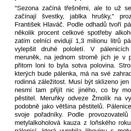
"Sezona začíná třešněmi, ale to už s
začínají švestky, jablka hrušky," proz
František Hlaváč. Podle odhadů tvoří p
několik procent celkové spotřeby alko
zatím celníci evidují 1,3 milionu litrů p
vylepšit druhé pololetí. V pálenicíc
meruněk, na jednom stromě jich je v p
přitom loni to byla sotva polovina. S
kterých bude pálenka, má na své zahrad
rodinná záležitost. Musí být sklizeno jen 
nesmí tam přijít nic jiného, co by mo
pěstitel. Meruňky odveze Žmolík na vyp
podobně jako většina pěstitelů. Pálenice
svoje pořadníky. Podle provozovate
metylalkoholová kauza z loňského roku
pálenicí, která vyrobila lihovinu s m