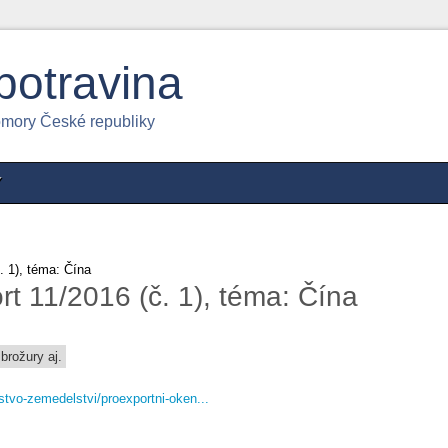
potravina
omory České republiky
Y
. 1), téma: Čína
t 11/2016 (č. 1), téma: Čína
brožury aj.
rstvo-zemedelstvi/proexportni-oken...