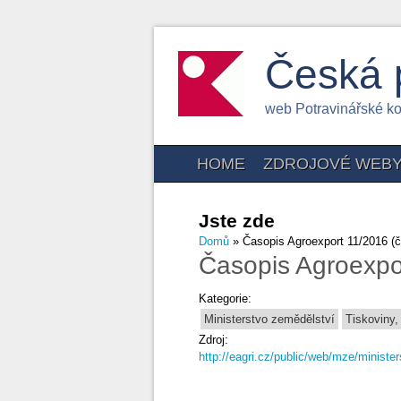
Česká 
web Potravinářské k
HOME
ZDROJOVÉ WEB
Jste zde
Domů
» Časopis Agroexport 11/2016 (č
Časopis Agroexpor
Kategorie:
Ministerstvo zemědělství
Tiskoviny, 
Zdroj:
http://eagri.cz/public/web/mze/ministe