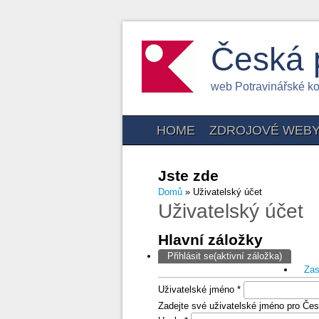
Česká 
web Potravinářské k
HOME
ZDROJOVÉ WEB
Jste zde
Domů
» Uživatelský účet
Uživatelský účet
Hlavní záložky
Přihlásit se
(aktivní záložka)
Zas
Uživatelské jméno
*
Zadejte své uživatelské jméno pro Čes