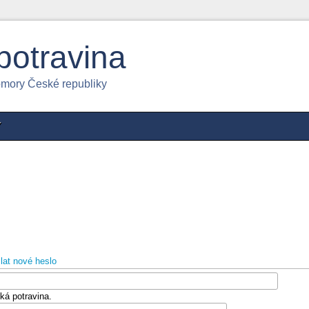
potravina
omory České republiky
Y
lat nové heslo
ká potravina.