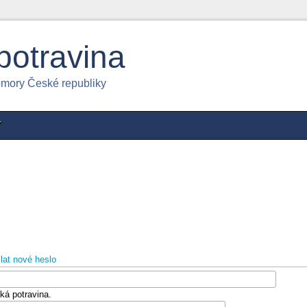
potravina
omory České republiky
Y
lat nové heslo
ká potravina.