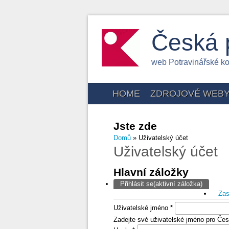
Česká 
web Potravinářské k
HOME
ZDROJOVÉ WEB
Jste zde
Domů
» Uživatelský účet
Uživatelský účet
Hlavní záložky
Přihlásit se
(aktivní záložka)
Zas
Uživatelské jméno
*
Zadejte své uživatelské jméno pro Čes